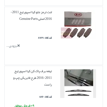
لنت ترمز جلو کیا اسپورتیج 2011-
2016 اصلی Genuine Parts
کد کالا : ۸۷۲۱
بزودی...
تیغه برف پاک کن کیا اسپورتیج
2011-2016 طرح فابریکی چپ و
راست
کد کالا : ۰۱۸۶
۹+ فروش موفق