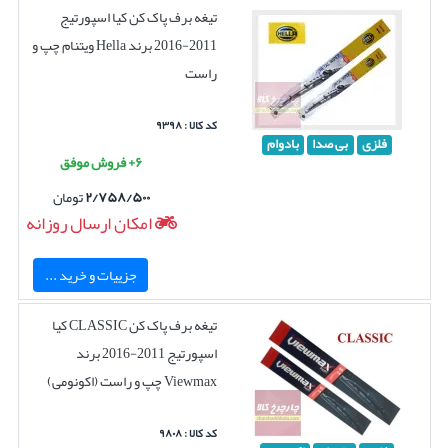
تیغه برف پاک کن کیا اسپورتیج
2011-2016 برند Hella ویتنام چپ و
راست
کد کالا : ۹۳۹۸
فلزی
بی صدا
بادوام
۶+ فروش موفق
۲/۷۵۸/۵۰۰
تومان
امکان ارسال روزانه
جزییات و خرید ...
تیغه برف پاک کن CLASSIC کیا
اسپورتیج 2011-2016 برند
Viewmax چپ و راست (اکونومی)
کد کالا : ۹۸۰۸