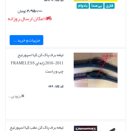
کد کالا : ۱۵۷۳۸
فلزی
بی صدا
بادوام
۲/۹۵۰/۰۰۰
تومان
امکان ارسال روزانه
جزییات و خرید ...
تیغه برف پاک کن کیا اسپورتیج
2011-2016 ژله ای FRAMELESS
چپ و راست
کد کالا : ۰۱۶۶
بزودی...
تیغه برف پاک کن عقب کیا اسپورتیج