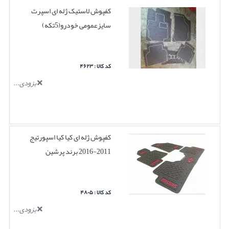
کفپوش لاستیک ژله ای اسپرت
سایزعمومی خودرو(5تکه)
کد کالا : ۴۶۲۳
بزودی...
کفپوش ژله ای کیا کیا اسپورتیج
2011-2016 برند پرشین
کد کالا : ۴۸۰۵
بزودی...