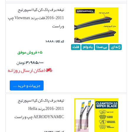
تیغه برف پاک کن کیا اسپورتیج
2011-2016 فلت برند Viewmax چپ
و راست
کد کالا : ۱۰۸۸۸
ژله ای
بی صدا
بادوام
فلت
۵+ فروش موفق
۳/۹۸۵/۰۰۰
تومان
امکان ارسال روزانه
جزییات و خرید ...
تیغه برف پاک کن کیا اسپورتیج
2011-2016 برند Hella
AERODYNAMIC چپ و راست