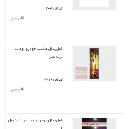
کد کالا : ۲۸۰۹
بزودی...
قفل پدال مناسب خودرو اتومات
برند نصر
کد کالا : ۱۳۳۷۸
بزودی...
قفل پدال خودرو برند نصر (کلید بغل
)