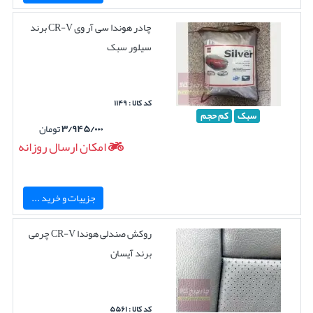
چادر هوندا سی آر وی CR-V برند
سیلور سبک
کد کالا : ۱۱۴۹
سبک
کم حجم
۳/۹۴۵/۰۰۰
تومان
امکان ارسال روزانه
جزییات و خرید ...
روکش صندلی هوندا CR-V چرمی
برند آیسان
کد کالا : ۵۵۶۱