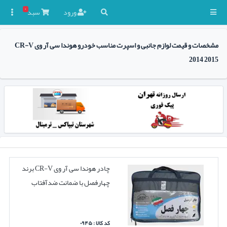
۰
ورود
سبد

مشخصات و قیمت لوازم جانبی و اسپرت مناسب خودرو هوندا سی آر وی CR-V
2014 2015
چادر هوندا سی آر وی CR-V برند
چهارفصل با ضمانت ضدآفتاب
کد کالا : ۰۹۴۵