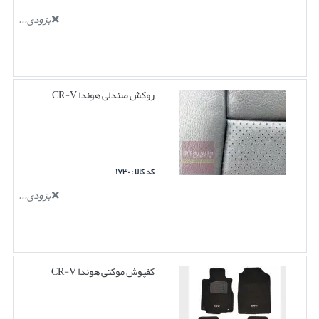
بزودی...
روکش صندلی هوندا CR-V
کد کالا : ۱۷۳۰
بزودی...
کفپوش موکتی هوندا CR-V