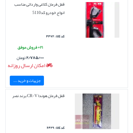
قفل فرمان کلاغی وارداتی مناسب
انواع خودرو کد5110
کد کالا : ۴۴۷۲
۲۱+ فروش موفق
۲/۷۸۵/۰۰۰
تومان
امکان ارسال روزانه
جزییات و خرید ...
قفل فرمان هوندا CR-V برند نصر
کد کالا : ۶۴۲۹