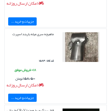
امکان ارسال روزانه
جزییات و خرید ...
ماهیچه سری میله باربند اسپرت
کد کالا : ۱۵۸۴
۱۸+ فروش موفق
۱۵۸/۵۰۰
تومان
امکان ارسال روزانه
جزییات و خرید ...
قفل رینگ چرخ هوندا CR-V وارداتی