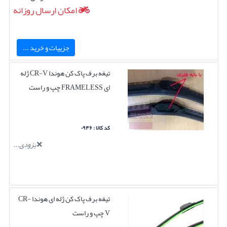
امکان ارسال روزانه
جزییات و خرید ...
تیغه برف پاک کن هوندا CR-V ژله
ای FRAMELESS چپ و راست
کد کالا : ۰۹۴۶
بزودی...
تیغه برف پاک کن ژله ای هوندا CR-
V چپ و راست