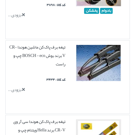
کد کالا : ۳۸۹۸
بادوام
یخشکن
بزودی...
تیغه برف پاک کن ماشین هوندا CR-
V برند بوش BOSCH - eco چپ و
راست
کد کالا : ۳۴۳۴
بزودی...
تیغه برف پاک کن هوندا سی آر وی
CR-V برند Hella ویتنام چپ و