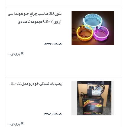
نئون 3D مناسب چراغ جلو هوندا سی
آر وی CR-V مجموعه 2 عددی
کد کالا : ۸۲۷۲
بزودی...
پمپ باد فندکی خودرو مدل JL-22
کد کالا : ۲۷۸۹
بزودی...