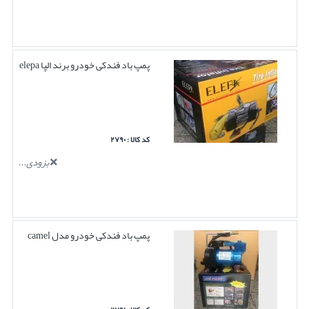
پمپ باد فندکی خودرو برند الپا elepa
کد کالا : ۲۷۹۰
بزودی...
پمپ باد فندکی خودرو مدل camel