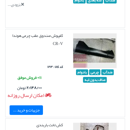
ضدآب
سه بعدی
بادوام
بزودی...
کفپوش صندوق عقب چرمی هوندا
CR-V
کد کالا : ۱۱۹۴
ضدآب
چرمی
بادوام
۱۱+ فروش موفق
صاف بدون لبه
۲/۱۴۸/۰۰۰
تومان
امکان ارسال روزانه
جزییات و خرید ...
کش تخت باربندی