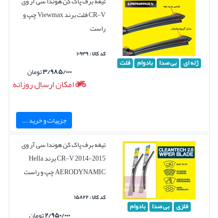
تیغه برف پاک کن هوندا سی آر وی
CR-V فلت برند Viewmax چپ و
راست
کد کالا : ۱۰۹۳۹
ژله ای
بی صدا
بادوام
فلت
۳/۹۸۵/۰۰۰
تومان
امکان ارسال روزانه
جزییات و خرید ...
تیغه برف پاک کن هوندا سی آر وی
CR-V 2014-2015 برند Hella
AERODYNAMIC چپ و راست
کد کالا : ۱۵۸۲۲
فلزی
بی صدا
بادوام
۲/۹۵۰/۰۰۰
تومان