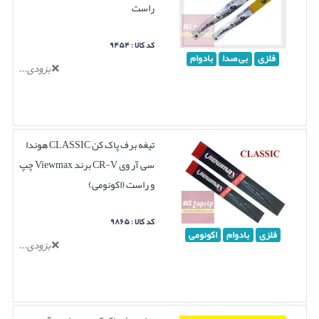
راست
کد کالا : ۹۴۵۴
فلزی
بی صدا
بادوام
بزودی...
تیغه برف پاک کن CLASSIC هوندا
سی آر وی CR-V برند Viewmax چپ
و راست (اکونومی)
کد کالا : ۹۸۶۵
فلزی
بادوام
اکونومی
بزودی...