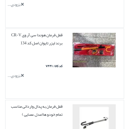
بزودی...
قفل فرمان هوندا سی آر وی CR-V
برند لیزر تایوان اصل کد 134
کد کالا : ۷۴۴۱
بزودی...
قفل فرمان به پدال وارداتی مناسب
تمام خودو ها(مدل عصایی )