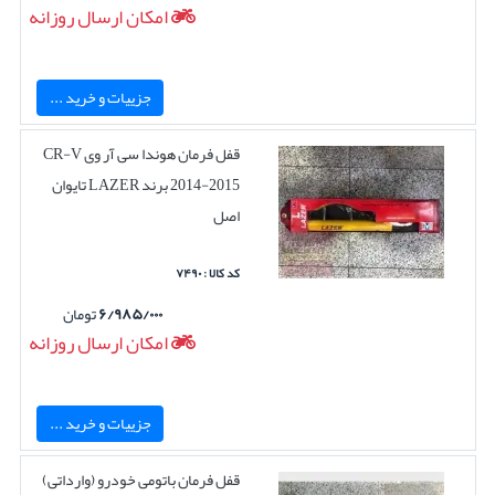
امکان ارسال روزانه
جزییات و خرید ...
قفل فرمان هوندا سی آر وی CR-V
2014-2015 برند LAZER تایوان
اصل
کد کالا : ۷۴۹۰
۶/۹۸۵/۰۰۰
تومان
امکان ارسال روزانه
جزییات و خرید ...
قفل فرمان باتومی خودرو (وارداتی)