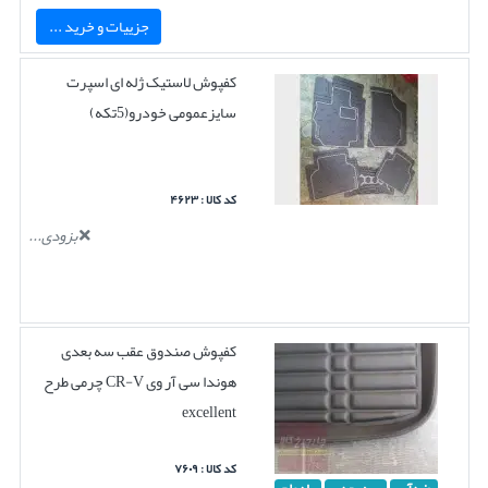
جزییات و خرید ...
کفپوش لاستیک ژله ای اسپرت
سایزعمومی خودرو(5تکه)
کد کالا : ۴۶۲۳
بزودی...
کفپوش صندوق عقب سه بعدی
هوندا سی آر وی CR-V چرمی طرح
excellent
کد کالا : ۷۶۰۹