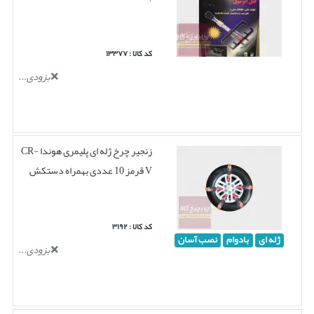
کد کالا : ۱۳۳۷۷
بزودی...
زنجیر چرخ ژله ای پلیمری هوندا CR-
V قرمز 10 عددی بهمراه دستکش
کد کالا : ۳۱۹۲
ژله ای
بادوام
نصب آسان
بزودی...