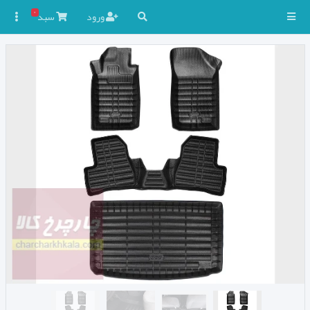
۰
ورود
سبد
