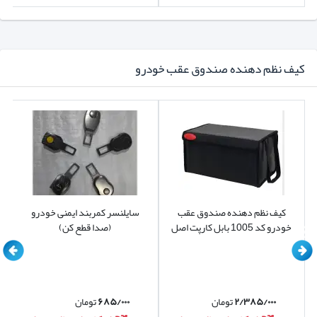
انتشار بوی نم و رطوبت در خودرو میشود.
قرار دهید و فقط از همین کفی سه بعدی استفاده
نمایید. مواد اولیه مرغوب بکار رفته در تولید کفپوش
کیف نظم دهنده صندوق عقب خودرو
باعث عدم انتشار بو نامطبوع میشود.
کیف نظم دهنده صندوق عقب
سایلنسر کمربند ایمنی خودرو
خودرو کد 1005 بابل کارپت اصل
(صدا قطع کن)
۲/۳۸۵/۰۰۰
تومان
۶۸۵/۰۰۰
تومان