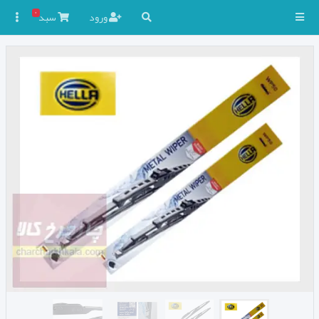
۰
ورود
سبد
