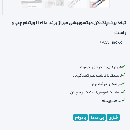
تیغه برف پاک کن میتسوبیشی میراژ برند Hella ویتنام چپ و
راست
کد کالا :
۹۴۵۷
فریم فلزی ضخیم و با کیفیت
لاستیک با قابلیت تمیزکنندگی بالا
بی صدا و حرکت نرم
با قابلیت تعویض لاستیک برف پاکن
ساخت ویتنام
فلزی
بی صدا
بادوام