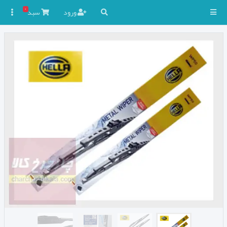
۰
ورود
سبد
