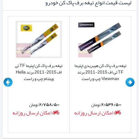
لیست قیمت انواع تیغه برف پاک کن خودرو
تیغه برف پاک کن هیبریدی اپتیما
تیغه برف پاک کن اپتیما TF تی
2
TF تی اف 2015-2011 برند
اف 2015-2011 برند Hella
Viewmax چپ و راست
ویتنام چپ و راست
۲/۵۳۶/۵۰۰
تومان
۲/۷۵۸/۵۰۰
تومان
ه
امکان ارسال روزانه
امکان ارسال روزانه