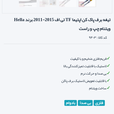
تیغه برف پاک کن اپتیما TF تی اف 2015-2011 برند Hella
ویتنام چپ و راست
کد کالا :
۹۴۰۳
فریم فلزی ضخیم و با کیفیت
لاستیک با قابلیت تمیزکنندگی بالا
بی صدا و حرکت نرم
با قابلیت تعویض لاستیک برف پاکن
ساخت ویتنام
فلزی
بی صدا
بادوام