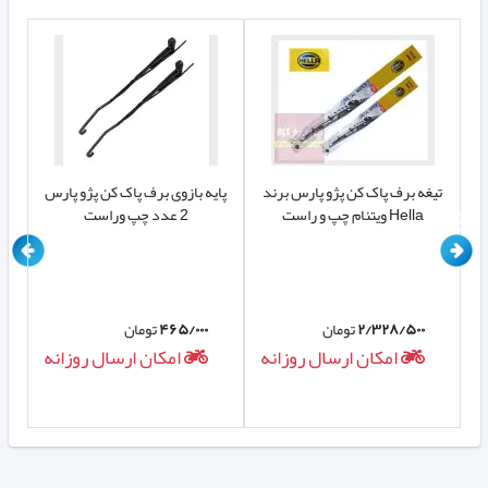
ن CLASSIC پژو
تیغه برف پاک کن پژو پارس برند
پایه بازوی برف پاک کن پژو پارس
تی
Hella ویتنام چپ و راست
2 عدد چپ وراست
۲/۳۲۸/۵۰۰
تومان
۴۶۵/۰۰۰
تومان
ه
امکان ارسال روزانه
امکان ارسال روزانه