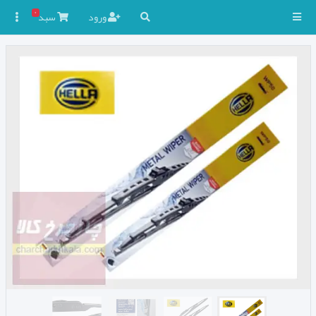
۰
ورود
سبد
