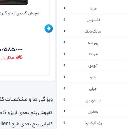
مزدا
کفپوش لاستیکی آریزو 5 پنج تکه تک سایز
کفپوش 5 بعدی آریزو 5 برند EMTC
لکسوس
سانگ یانگ
پورشه
/۵۸۵/۰۰۰
۳/۲۴۵/۰۰۰
تومان
هوندا
امکان ارسال روزانه
امکان ار
آئودی
ولوو
جیلی
ویژگی ها و مشخصات کفپوش 5 بعدی مناسب آریزو 5 ط
بی وای دی
بسترن
کفپایی پنج بعدی طرح excellent با داشتن رویه چرمی ضدآب مانع خوبی برای عدم نفوذ مایعات به موکت اصلی خودرو می باشد.
پژو (ایکاپ)