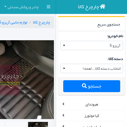
چارچرخ کالا
چادر و روکش صندلی
چارچرخ کالا
لوازم جانبی آریزو 5
جستجوی سریع
نام خودرو:
آریزو 5
دسته کالا:
انتخاب دسته کالا...(همه)
جستجو
هیوندای
کیا موتورز
ایران خودرو