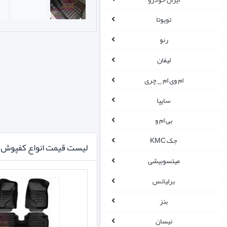
تویوتا
رنو
لیفان
ام وی ام _ چری
سایپا
بی ام و
جک KMC
لیست قیمت انواع کفپوش ا
میتسوبیشی
برلیانس
بنز
نیسان