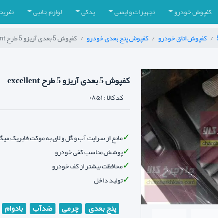
کفپوش خودرو
تجهیزات و ایمنی
یدکی
لوازم جانبی
تفریح
کفپوش اتاق خودرو
کفپوش پنج بعدی خودرو
کفپوش 5 بعدی آریزو 5 طرح excellent
کفپوش 5 بعدی آریزو 5 طرح excellent
کد کالا :
۰۸۵۱
مانع از سرایت آب و گل و لای به موکت فابریک می
پوشش مناسب کفی خودرو
محافظت بیشتر از کف خودرو
تولید داخل
پنج بعدی
چرمی
ضدآب
بادوام