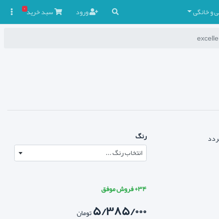
۰
ی و خانگی
ورود
سبد
خرید

رنگ
گردد
انتخاب رنگ ...
۳۴+ فروش موفق
۵/۳۸۵/۰۰۰
تومان