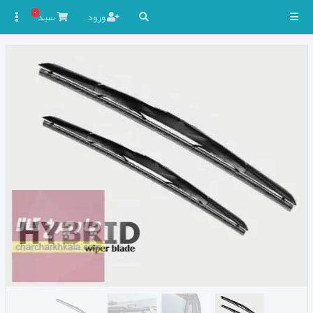
۰
ورود
سبد
