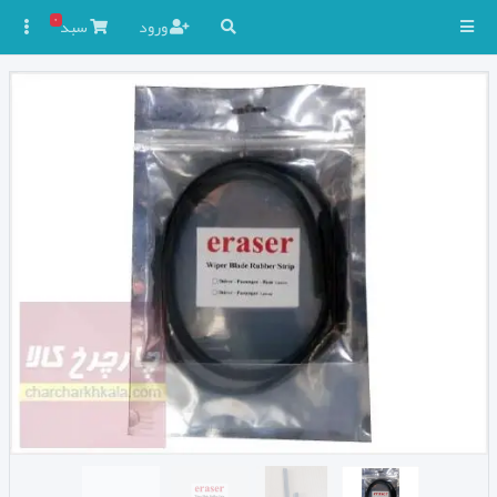
۰
ورود
سبد
