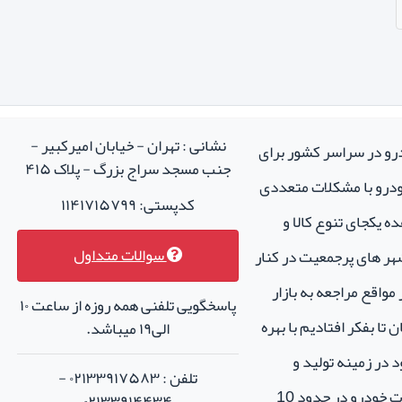
م SWM G01
نشانی : تهران - خیابان امیرکبیر -
درو در سراسر کشور برای
به دوزی اطراف کفی باعث کیفیت و زیبایی کفی و همچنین عمر بیشتر 
جنب مسجد سراج بزرگ - پلاک ۴۱۵
خودرو با مشکلات متعددی
کدپستی: ۱۱۴۱۷۱۵۷۹۹
ودرو
ه یکجای تنوع کالا و
سوالات متداول
هر های پرجمعیت در کنار
واقع مراجعه به بازار
پاسخگویی تلفنی همه روزه از ساعت ۱۰
تا بفکر افتادیم با بهره
الی۱۹ میباشد.
 در زمینه تولید و
تلفن : ۰۲۱۳۳۹۱۷۵۸۳ -
فروش لوازم جانبی و اسپرت خودرو در حدود 10
۰۲۱۳۳۹۱۴۴۳۴