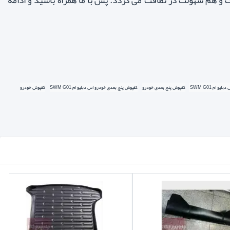
و هم سهولت در نظافت می گردد. پس با ما همراه باشید و ادامه
ی می باشد که با الگویی دقیق، کف ماشین را پوشش حداکثری می دهد و مانع از سرایت
لیو ام SWM G01
کفپوش پنج بعدی خودرو
کفپوش پنج بعدی خودرو اس دبلیو ام SWM G01
کفپوش خودرو