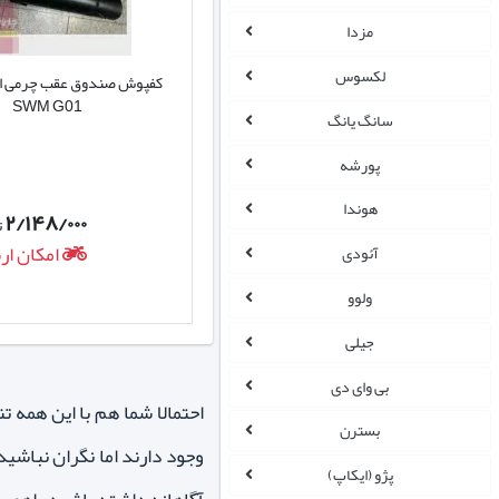
مزدا
لکسوس
کفپوش صندوق عقب چرمی اس
SWM G01
سانگ یانگ
پورشه
هوندا
۲/۱۴۸/۰۰۰
ت
امکان ار
آئودی
ولوو
جیلی
بی وای دی
احتمالا شما هم با این همه
بسترن
پژو (ایکاپ)