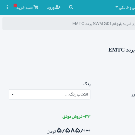
۰
ی و خانگی
ورود
سبد
خرید

رنگ
رو
انتخاب رنگ ...
۳۳+ فروش موفق
۵/۵۸۵/۰۰۰
تومان