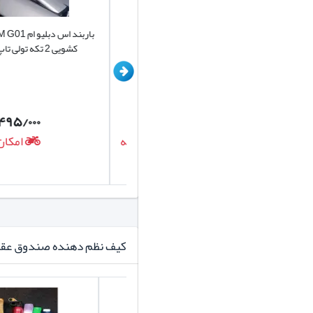
قفل رینگ چرخ اس دبلیو ام SWM G01
وارداتی
کشویی 2 تکه تولی تاپ AFSHAR
۱۴/۴۹۵/۰۰۰
۲/۱۴۸/۵۰۰
تومان
کفپوش 5D ضخیم با دیواره بلند
امکان ارسال روزانه
امکان ارس
های بلند اختلاف اصلی کفپوش 5 بعدی با کفپوش 3 بعدی می 
تولید کفپوش 5 بعدی از چرم باکیفیت
کیف نظم دهنده صندوق عق
در تولید کفپوش پنج بعدی ا