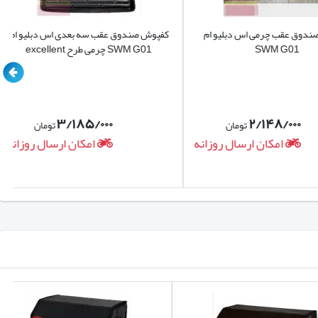
 عقب چرمی اس دبلیو ام
کفپوش صندوق عقب سه بعدی اس دبلیو ام
SWM G01
SWM G01 چرمی طرح excellent
۳/۱۸۵/۰۰۰
۲/۱۴۸/۰۰۰
تومان
تومان
امکان ارسال روزانه
امکان ارسال روزانه
ه های بلند و همچنین قابل انعطاف باعث کارایی بیشتر کفی می گردد و البته همین دیواره
می شود و همچنین بدلیل بکارگیری جنس باکیفیت مانع از انتشار
بوی نامطبوع در داخل خودرو می شود. این مدل کفپایی بدون نیاز به باز و بسته شدن صندلی خودرو بصورت آسان نصب میگردد. از دیگر ویژگی های مهم کفپوش 5
بعدی شستشوی آسان کفی می باشد و شما میتوانید حتی با یک دستمال معمولی نمناک کفپوش را تمیز و دوباره استفاده نمایید. ناگفته نماند که کفپوش 5 بعدی برند