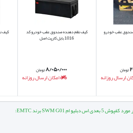
م سمت راننده
م و طول عمر بیشتر کفپوش می گردد.
عقب خودرو
کیف نظم دهنده صندوق عقب خودرو کد
کیف نظم دهن
1016 بابل کارپت اصل
1022 بابل کارپت
۸/۰۵۰/۰۰۰
تومان
ال روزانه
امکان ارسال روزانه
بلیو ام SWM G01 برند EMTC: