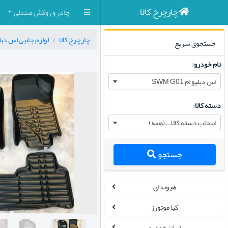
چارچرخ کالا
چادر و روکش صندلی
چارچرخ کالا
لوازم جانبی اس دبلیو ام 
جستجوی سریع
نام خودرو:
اس دبلیو ام SWM G01
دسته کالا:
انتخاب دسته کالا...(همه)
جستجو
هیوندای
کیا موتورز
ایران خودرو