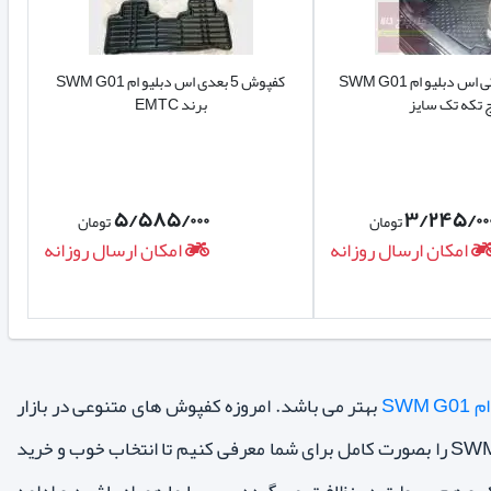
کفپوش لاستیکی اس دبلیو ام SWM G01
کفپوش 5 بعدی اس دبلیو ام SWM G01
 تکه تک سایز
برند EMTC
۵/۵۸۵/۰۰۰
۳/۲۴۵/۰۰
تومان
تومان
امکان ارسال روزانه
امکان ارسال روزانه
SWM
بهتر می باشد. امروزه کفپوش های متنوعی در بازار
وجود دارند اما نگران نباشید در ادامه میخواهیم انواع کفپوش خودرو مناسب اس دبلیو ام SWM G01 را بصورت کامل برای شما معرفی کنیم تا انتخاب خوب و خرید