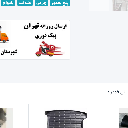
پنج بعدی
چرمی
ضدآب
بادوام
تاق خودرو