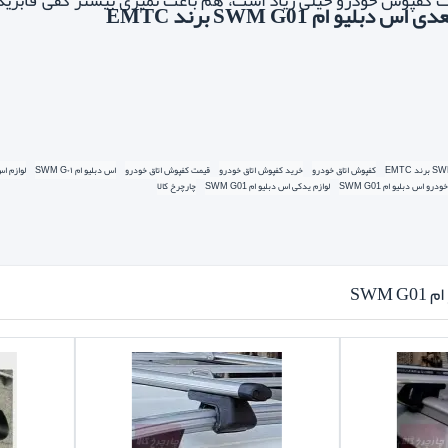
ت کفپوش خودرو خیلی زیاد است، هم باعث تمیزی بیشتر کفی فابریک 
و ام SWM G01 برند EMTC
نج بعدی
طراحی و تولید کفپوش خودرو برند EMTC بوسیله بهترین قالب های کف
به نقاط پاخور کف اتومبیل میگردد.
کفپوش اتاق خودرو
خرید کفپوش اتاق خودرو
قیمت کفپوش اتاق خودرو
اس دبلیو ام SWM G۰۱
لوازم اس دب
رو اس دبلیو ام SWM G01
لوازم یدکی اس دبلیو ام SWM G01
چارچرخ کالا
SWM