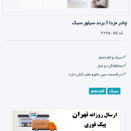
چادر مزدا 3 برند سیلور سبک
کد کالا :
۴۲۹۵
سبک و کم حجم
محافظ گرد و غبار
در قسمت سپر جلو و عقب کش دارد
سبک
کم حجم