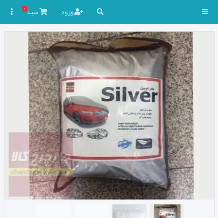
۰
ورود
سبد
