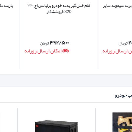
انس H320 برند سیموند سایز
قلم خش گیر بدنه خودرو برلیانس اچ ۳۲۰
h320 پوششکار
۴۹۲/۵۰۰
ان
تومان
ال روزانه
امکان ارسال روزانه
ب خودرو