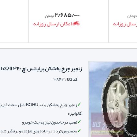
۲/۶۸۵/۰۰۰
ومان
تومان
سال روزانه
امکان ارسال روزانه
زنجیر چرخ یخشکن برلیانس اچ ۳۲۰ h320 برند BOHU اصل
کد کالا :
۳۸۴۳
زنجیر چرخ یخشکن برند BOHU اص
گالوانیزه
نصب درجا بدون نیاز به جک خودرو
مخصوص تردد در جاده های لغزنده و برفگیر شدی