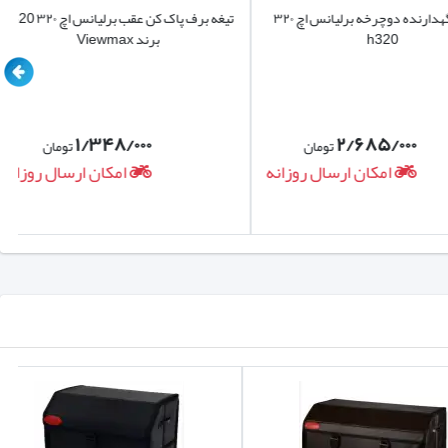
باربند نگهدارنده دوچرخه برلیانس اچ ۳۲۰
تیغه برف پاک کن عقب برلیانس اچ ۳۲۰ h320
h320
برند Viewmax
۱/۳۴۸/۰۰۰
۲/۶۸۵/۰۰۰
تومان
تومان
امکان ارسال روزانه
امکان ارسال روزانه