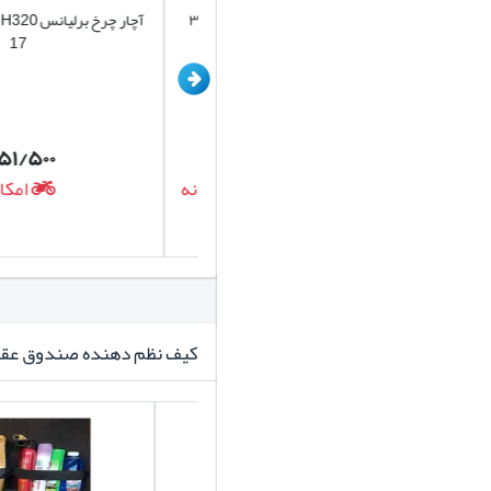
تیغه برف پاک کن هیبریدی برلیانس اچ ۳۲۰
آچار چرخ برلی
h320 wiper blade چپ و راست
17
۲۵۱/۵۰۰
۱/۱۲۴/۰۰۰
تومان
توم
امکان ارسال روزانه
امکان ارس
کیف نظم دهنده صندوق عق