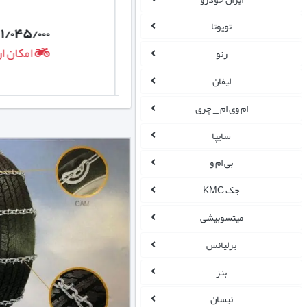
تویوتا
۱/۰۴۵/۰۰۰
بزودی...
ت
امکان ار
رنو
لیفان
ام وی ام _ چری
سایپا
بی ام و
جک KMC
میتسوبیشی
برلیانس
بنز
نیسان