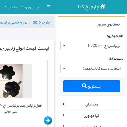
چارچرخ کالا
چادر و روکش صندلی
چارچرخ کالا
لوازم جانبی برلیانس اچ ۲۰
جستجوی سریع
نام خودرو:
برلیانس اچ ۳۲۰ h320
لیست قیمت انواع زنجیر چر
دسته کالا:
انتخاب دسته کالا...(همه)
جستجو
هیوندای
زنجیر چرخ ژله ای پلیمری برلیانس اچ ۳۲۰
h320 نارنجی 8 عددی بهمراه دستکش
سی ام تی
کیا موتورز
ایران خودرو