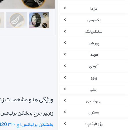
مزدا
لکسوس
سانگ یانگ
پورشه
هوندا
آئودی
ولوو
جیلی
ویژگی ها و مشخصات زنجیر چرخ یخشکن 
بی وای دی
زنجیر چرخ یخشکن برلیانس h320 برند بوهو BOHU اصل با دیگر زنجیر چرخ ها تفاوتهای زیادی دارد که از این بین میتوان به تعداد پل های زنجیر بر رو
بسترن
یخشکن برلیانس اچ ۳۲۰ h320 برند BOHU اصل
پژو (ایکاپ)