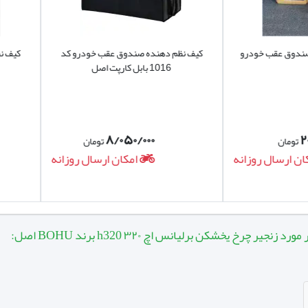
عقب خودرو
کیف نظم دهنده صندوق عقب خودرو کد
کیف نظم دهن
1016 بابل کارپت اصل
1022 بابل کارپت
۸/۰۵۰/۰۰۰
تومان
ال روزانه
امکان ارسال روزانه
یر چرخ یخشکن برلیانس اچ ۳۲۰ h320 برند BOHU اصل: