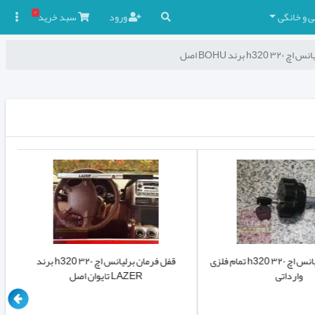
۰
ی و خانگی
ورود
سبد
خرید

برند BOHU اصل
قفل زاپاس برلیانس اچ ۳۲۰ h320 تمام فلزی
قفل فرمان برلیانس اچ ۳۲۰ h320 برند
وارداتی
LAZER تایوان اصل