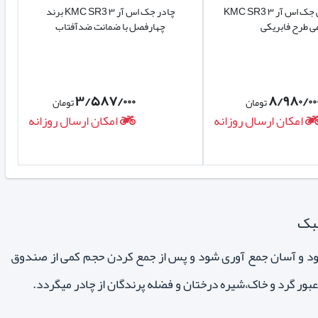
روکش صندلی جک اس آر ۳ KMC SR3
چادر جک اس آر ۳ KMC SR3 برند
ی طرح فابریکی
چهارفصل با ضمانت ضدآفتاب
۳/۵۸۷/۰۰۰
۸/۹۸۰/۰۰
تومان
تومان
امکان ارسال روزانه
امکان ارسال روزانه
ن کم باعث میگردد که راحت روی خودرو جک اس آر ۳ KMC SR3 کشیده شود و آسان جمع آوری شود و پس از جمع کردن حجم کمی از صندوق
 عبور گرد و خاک،شیره درختان و فضله پرندگان از چادر میگردد.