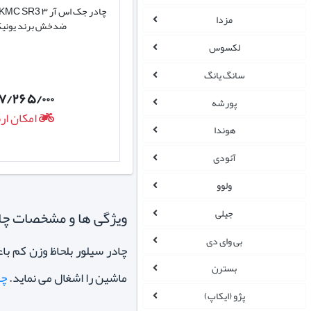
مزدا
ضدخش برند یونی
لکسوس
سانگ یانگ
۷/۲۶۵/۰۰۰
پورشه
امکان ار
هوندا
آئودی
ولوو
جیلی
ویژگی ها و مشخصات چادر خودرو من
بی وای دی
بسترن
ماشین را اشغال می نماید.
چاد
پژو (ایکاپ)