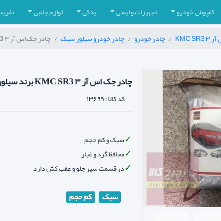
کفپوش خودرو
تجهیزات و ایمنی
یدکی
لوازم جانبی
تفریح
KMC S
چادر خودرو
چادر خودرو سیلور سبک
چادر جک اس آر ۳ KMC SR3 برند سیلور سبک
چادر جک اس آر ۳ KMC SR3 برند سیلور سبک
کد کالا :
۱۳۶۹۹
سبک و کم حجم
محافظ گرد و غبار
در قسمت سپر جلو و عقب کش دارد
سبک
کم حجم