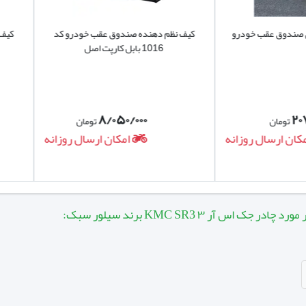
عقب خودرو
کیف نظم دهنده صندوق عقب خودرو کد
کیف نظم دهن
آخرین چادر ی
1016 بابل کارپت اصل
1022 بابل کارپت
ودروشان سبک باشد و راحت روی خودرو کشیده شود البته ناگفته نمان
ث شده تا گزینه خوبی برای خانمها باشد تا راحت چادر را روی ماشین ب
۸/۰۵۰/۰۰۰
تومان
ال روزانه
امکان ارسال روزانه
اس آر ۳ KMC SR3 برند سیلور سبک: