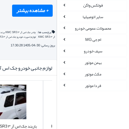
فولکس واگن
سایر اتومبیلها
معایب چادر ماشین برن
محصولات عمومی خودرو
برچسب ها:
چادر جک اس آر ۳ KMC SR3 برند سیلور سبک
آر ۳ KMC SR3
لوازم اسپرت خودرو جک اس آر ۳ KMC SR3
ام جی MG
چادر برند سیلور سبک ضدآب
بروز رسانی: 1405/04/30 17:30:28
سیف خودرو
بهمن موتور
لوازم جانبی خودرو جک اس آر ۳ C SR3
مکث موتور
بهترین مدل چادر خودرو منا
فردا موتور
هنگام انتخاب و خرید چادر خ
بهترین چادر ماشین کدام است؟
مناسب خودرو هست یا نه؟! صب
قفل رینگ چرخ جک اس آر ۳ KMC SR3