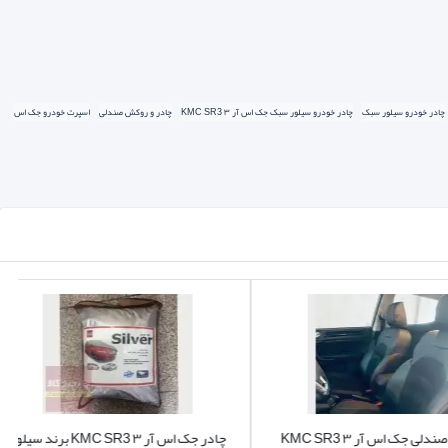
چادر خودرو سیلور سبک
چادر خودرو سیلور سبک جک اس آر ۳ KMC SR3
چادر و روکش صندلی
اسپرت خودرو جک اس
 چادر خودرو بخرم؟ یا اینکه چه جنسی برای چادر ماشین خوب هست؟
یکند یا خیر؟ و از همه مهمتر اینکه چادر از لحاظ ابعاد و اندازه
ی موجود در چارچرخ کالا داشته باشیم تا بتوانیم بهتر تصمیم را
روکش صندلی جک اس آر ۳ KMC SR3
چادر جک اس آر ۳ KMC SR3 برند سیلور