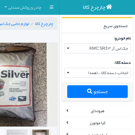
چارچرخ کالا
چادر و روکش صندلی
چارچرخ کالا
لوازم جانبی جک اس آر ۳ R3
جستجوی سریع
نام خودرو:
جک اس آر ۳ KMC SR3
دسته کالا:
انتخاب دسته کالا...(همه)
جستجو
هیوندای
کیا موتورز
ایران خودرو