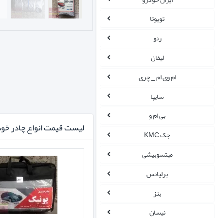
تویوتا
رنو
لیفان
ام وی ام _ چری
سایپا
بی ام و
لیست قیمت انواع چادر خود
جک KMC
میتسوبیشی
برلیانس
بنز
نیسان