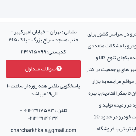
نشانی : تهران - خیابان امیرکبیر -
درو در سراسر کشور برای
جنب مسجد سراج بزرگ - پلاک ۴۱۵
خودرو با مشکلات متعددی
کدپستی: ۱۱۴۱۷۱۵۷۹۹
ه یکجای تنوع کالا و
سوالات متداول
هر های پرجمعیت در کنار
واقع مراجعه به بازار
پاسخگویی تلفنی همه روزه از ساعت ۱۰
تا بفکر افتادیم با بهره
الی۱۹ میباشد.
 در زمینه تولید و
تلفن : ۰۲۱۳۳۹۱۷۵۸۳ -
فروش لوازم جانبی و اسپرت خودرو در حدود 10
۰۲۱۳۳۹۱۴۴۳۴
نترنتی با فروشگاه
charcharkhkala@gmail.com