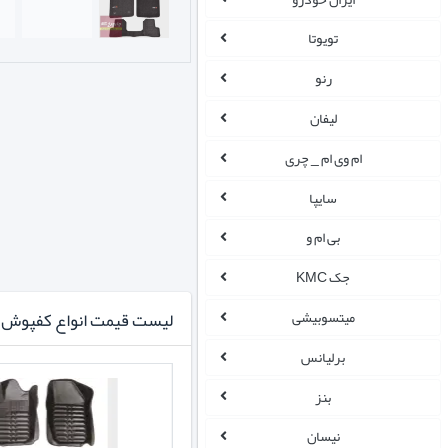
تویوتا
رنو
لیفان
ام وی ام _ چری
سایپا
بی ام و
جک KMC
لیست قیمت انواع کفپوش ا
میتسوبیشی
برلیانس
بنز
نیسان