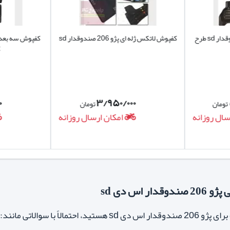
کفپوش 5 بعدی پژو 206 صندوقدار sd طرح
کفپوش لاتکس ژله ای پژو 206 صندوقدار sd
ک
۰
۳/۹۵۰/۰۰۰
تومان
تومان
سال روزانه
امکان ارسال روزانه
اس دی sd
دوقدار اس دی sd
هستید، احتمالاً با سوالاتی مانند: