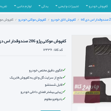
کفپوش خودرو
تجهیزات و ایمنی
یدکی
لوازم جانبی
تفریح
کفپوش اتاق خودرو
کفپوش موکتی خودرو
کفپوش موکتی پژو 206 ص
کفپوش موکتی پژو 206 صندوقدار اس دی sd
کد کالا :
۱۲۴۳۶
الگوی دقیق مختص خودرو
مانع از سرایت گل و لای به کفپوش فابریک
قابل شستشو
زیبایی بیشتر فضای داخلی خودرو
بادوام و مقاوم