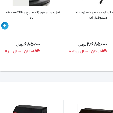
باربند نگهدارنده دوچرخه پژو 206
قفل درب موتور (کاپوت) پژو 206 صندوقدار
پس از شستشو دارد.
ندوقدار sd
sd
۶۸۵/۰۰۰
۲/۶۸۵/۰۰۰
تومان
تومان
امکان ارسال روزانه
امکان ارسال روزانه
سی مزایا و معایب هر نوع کفپوش بود. اکنون می‌توانید با آگاهی
ه دسته بندی
کفپوش خودرو
مراجعه نمایید.