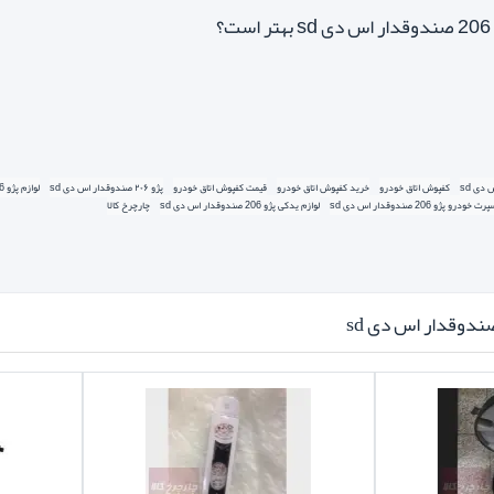
؟
پوش پنج بعدی؟
 بازار
، انتخاب بهترین گزینه ممکن است کمی دشوار باشد. اما در فر
کفپوش اتاق خودرو
خرید کفپوش اتاق خودرو
قیمت کفپوش اتاق خودرو
پژو ۲۰۶ صندوقدار اس دی sd
لوازم پژو 206 صندوقدار اس دی sd
ودرو پژو 206 صندوقدار اس دی sd
لوازم یدکی پژو 206 صندوقدار اس دی sd
چارچرخ کالا
مطابق قالب فابریک خودرو طراحی شده و پوشش کامل
وام و قابل شستشو
مت راننده
زش برای عدم حرکت کفپوش
 sd
م، ساده و اقتصادی. برخی مدل‌ها دارای آرم خودرو نیز هستند.
ی لبه‌های بلند، طراحی قالبی، مناسب برای جلوگیری از نفوذ آلودگی و 