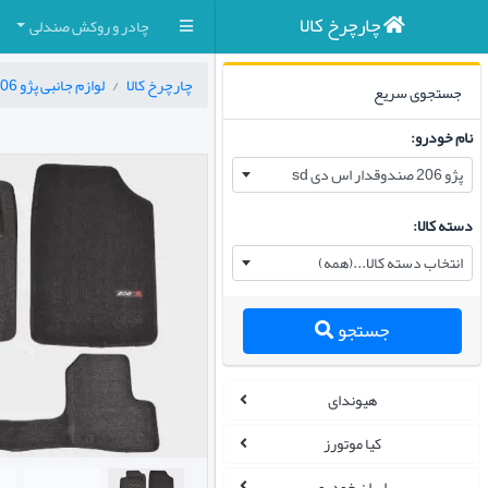
چارچرخ کالا
چادر و روکش صندلی
چارچرخ کالا
لوازم جانبی پژو 206 صندوقدار اس دی sd
جستجوی سریع
نام خودرو:
پژو 206 صندوقدار اس دی sd
دسته کالا:
انتخاب دسته کالا...(همه)
جستجو
هیوندای
کیا موتورز
ایران خودرو