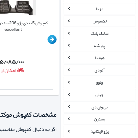
مزدا
لکسوس
کفپوش 5 بعدی پژو 206 صندوقدار sd
وارداتی
excellent
سانگ یانگ
پورشه
هوندا
۵/۰۸۵/۰۰۰
بزودی...
امکان ار
آئودی
ولوو
جیلی
بی وای دی
مشخصات کفپوش موکتی پژو 206 صندوقدار 
بسترن
اگر به دنبال
کفپوش مناسب برای پژو 206 صن
پژو (ایکاپ)