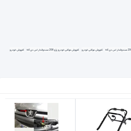
وشگاه چارچرخ‌کالا، قصد داریم با بررسی انواع کفپوش‌های مخصوص
کفپوش موکتی خودرو
کفپوش موکتی خودرو پژو 206 صندوقدار اس دی sd
کفپوش خودرو
ی برای کف اتومبیل فراهم می‌کند. ویژگی‌های این مدل:
آب.