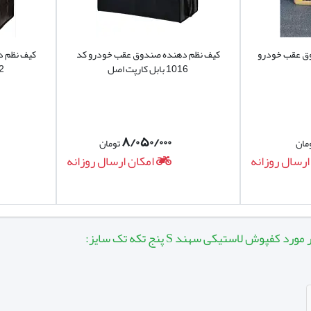
عقب خودرو
کیف نظم دهنده صندوق عقب خودرو کد
کیف نظم دهن
1016 بابل کارپت اصل
1022 بابل کارپت
۸/۰۵۰/۰۰۰
تومان
ال روزانه
امکان ارسال روزانه
فپوش لاستیکی سهند S پنج تکه تک سایز: