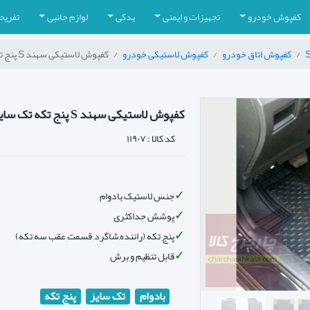
کفپوش خودرو
تجهیزات و ایمنی
یدکی
لوازم جانبی
تفریح
کفپوش اتاق خودرو
کفپوش لاستیکی خودرو
کفپوش لاستیکی سهند S پنج تکه تک سایز
کفپوش لاستیکی سهند S پنج تکه تک سایز
کد کالا :
۱۱۹۰۷
جنس لاستیک بادوام
پوشش حداکثری
پنج تکه (راننده,شاگرد, قسمت عقب سه تکه)
قابل تنظیم و برش
بادوام
تک سایز
پنج تکه