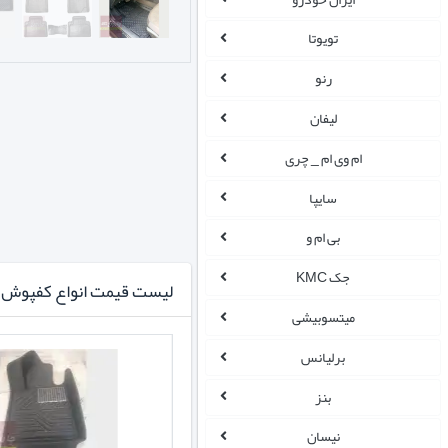
تویوتا
رنو
لیفان
ام وی ام _ چری
سایپا
بی ام و
جک KMC
لیست قیمت انواع کفپوش ا
میتسوبیشی
برلیانس
بنز
نیسان