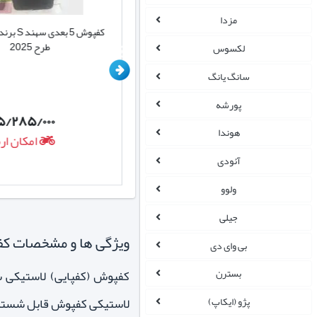
مزدا
کفپوش سه بعدی پلی اتیلن سهند S با
صندوق
طرح 2025
لکسوس
سانگ یانگ
پورشه
۵/۲۸۵/۰۰۰
۲/۳۸۵/۰۰۰
تومان
هوندا
امکان ارسال روزانه
امکان ار
آئودی
ولوو
جیلی
ویژگی ها و مشخصات کفپوش
بی وای دی
بسترن
لاستیکی کفپوش قابل شستش
پژو (ایکاپ)