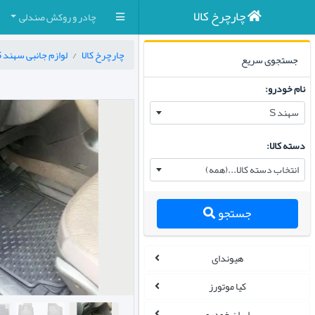
چارچرخ کالا
چادر و روکش صندلی
چارچرخ کالا
لوازم جانبی سهند S
جستجوی سریع
نام خودرو:
سهند S
دسته کالا:
انتخاب دسته کالا...(همه)
جستجو
هیوندای
کیا موتورز
ایران خودرو