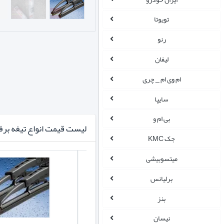
تویوتا
رنو
لیفان
ام وی ام _ چری
سایپا
بی ام و
لیست قیمت انواع تیغه برف
جک KMC
میتسوبیشی
برلیانس
بنز
نیسان