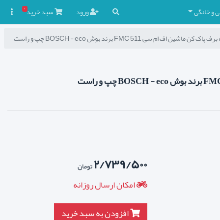
۰
ی و خانگی
ورود
سبد
خرید

 پاک کن ماشین اف ام سی FMC 511 برند بوش BOSCH - eco چپ و راست
۲/۷۳۹/۵۰۰
تومان
امکان ارسال روزانه
افزودن به سبد خرید