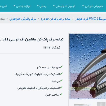
کفپوش خودرو
تجهیزات و ایمنی
یدکی
لوازم جانبی
تفریح
 موتور
تیغه برف پاک کن خودرو
برف پاک کن جلو فلزی
تیغه برف
تیغه برف پاک کن ماشین اف ام سی FMC 511 برند بوش BOSCH - eco چپ و راست
کد کالا :
۱۱۳۱۹
فریم فلزی و محکم
لاستیک نرم با قابلیت تمیزکنندگی بالا
بی صدا
لاستیک برف پاکن با قابلیت تعویض
ساخت چین