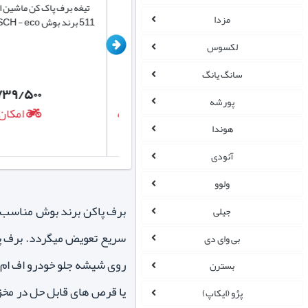
تیغه برف پاک کن هیبریدی اف ام سی FMC
مزدا
511 wiper blade چپ و راست
511 برند بوش BOSCH - eco چپ و راست
لکسوس
سانگ یانگ
۲/۷۳۹/۵۰۰
۱/۱۲۴/۰۰۰
تومان
پورشه
امکان ارسال روزانه
امکان ار
هوندا
آئودی
ولوو
جیلی
سریع تعویض میگردد. برف پ
بی وای دی
بسترن
پژو (ایکاپ)