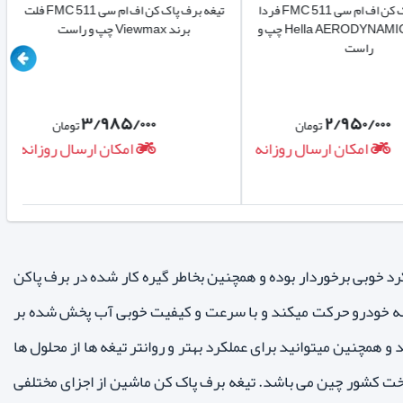
تیغه برف پاک کن اف ام سی FMC 511 فردا
تیغه برف پاک کن اف ام سی FMC 511 فلت
موتور برند Hella AERODYNAMIC چپ و
برند Viewmax چپ و راست
راست
۳/۹۸۵/۰۰۰
۲/۹۵۰/۰۰
تومان
تومان
امکان ارسال روزانه
امکان ارسال روزانه
 بلحاظ کیفیت و طول عمر بالا از عملکرد خوبی برخوردار بوده و همچنین بخاطر گیره کار شده در برف پاکن
شه خودرو حرکت میکند و با سرعت و کیفیت خوبی آب پخش شده بر
رانندگی داشته باشید و همچنین میتوانید برای عملکرد بهتر و روانتر تیغه ها از محلول ها
ای قابل حل در مخزن شیشه شور استفاده نمایید. تیغه برف پاکن بوش bosch-eco ساخت کشور چین می باشد. تیغه برف پاک کن ماشین از اجزای مختلفی