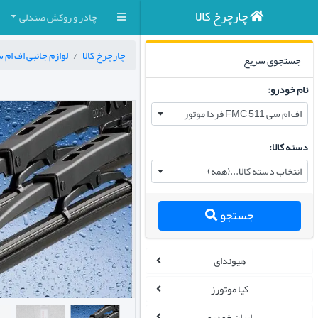
چارچرخ کالا
چادر و روکش صندلی
چارچرخ کالا
لوازم جانبی اف ام سی FMC 511 فردا
جستجوی سریع
نام خودرو:
اف ام سی FMC 511 فردا موتور
دسته کالا:
انتخاب دسته کالا...(همه)
جستجو
هیوندای
کیا موتورز
ایران خودرو