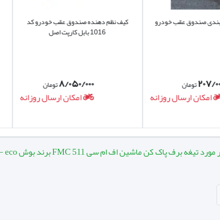
عقب خودرو
کیف نظم دهنده صندوق عقب خودرو کد
کیف نظم دهن
1016 بابل کارپت اصل
1022 بابل کارپت
۸/۰۵۰/۰۰۰
تومان
ال روزانه
امکان ارسال روزانه
پاک کن ماشین اف ام سی FMC 511 برند بوش BOSCH - eco چپ و راست: