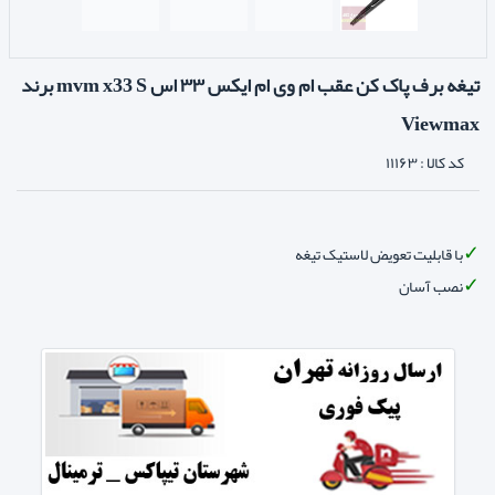
تیغه برف پاک کن عقب ام وی ام ایکس ۳۳ اس mvm x33 S برند
Viewmax
کد کالا :
۱۱۱۶۳
با قابلیت تعویض لاستیک تیغه
نصب آسان