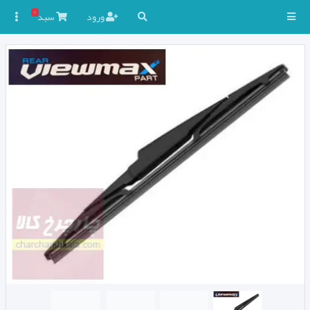
۰
ورود
سبد
