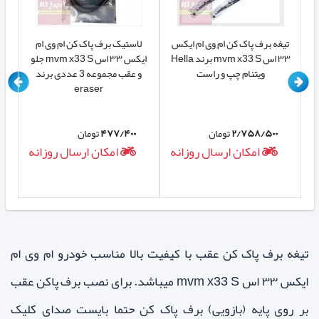
ی
تیغه برف پاک کن ام وی ام ایکس
لاستیک برف پاک کن ام وی ام
ت
m
۳۳ اس mvm x33 S برند Hella
ایکس ۳۳ اس mvm x33 S جلو
ویتنام چپ و راست
و عقب مجموعه 3 عددی برند
eraser
۲/۷۵۸/۵۰۰
تومان
۴۷۷/۴۰۰
تومان
ه
امکان ارسال روزانه
امکان ارسال روزانه
تیغه برف پاک کن عقب با کیفیت بالا مناسب خودرو ام وی ام
ایکس ۳۳ اس mvm x33 S میباشد. برای نصب برف پاکن عقب
بر روی پایه (بازویی) برف پاک کن حتما بایست صدای کلیک