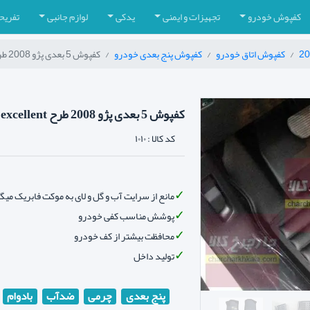
کفپوش خودرو
تجهیزات و ایمنی
یدکی
لوازم جانبی
تفریح
کفپوش اتاق خودرو
کفپوش پنج بعدی خودرو
کفپوش 5 بعدی پژو 2008 طرح excellent
کفپوش 5 بعدی پژو 2008 طرح excellent
کد کالا :
۱۰۱۰
مانع از سرایت آب و گل و لای به موکت فابریک می
پوشش مناسب کفی خودرو
محافظت بیشتر از کف خودرو
تولید داخل
پنج بعدی
چرمی
ضدآب
بادوام