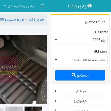
چارچرخ کالا
چادر و روکش صندلی
چارچرخ کالا
لوازم جانبی پژو 2008
جستجوی سریع
نام خودرو:
پژو 2008
دسته کالا:
انتخاب دسته کالا...(همه)
جستجو
هیوندای
کیا موتورز
ایران خودرو