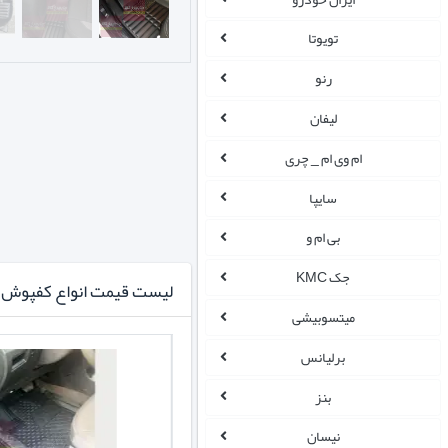
تویوتا
رنو
لیفان
ام وی ام _ چری
سایپا
بی ام و
جک KMC
لیست قیمت انواع کفپوش ا
میتسوبیشی
برلیانس
بنز
نیسان