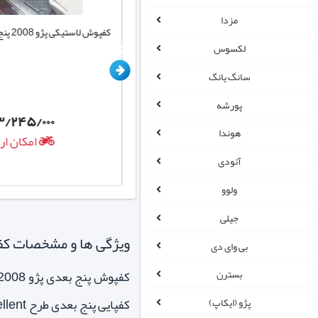
مزدا
کفپوش صندوق عقب چرمی پژو 2008
کفپوش لاستیکی پژو 2008 پنج تکه تک سایز
لکسوس
سانگ یانگ
پورشه
۳/۲۴۵/۰۰۰
۲/۱۴۸/۰۰۰
تومان
هوندا
امکان ارسال روزانه
امکان ار
آئودی
ولوو
جیلی
ویژگی ها و مشخصات کفپوش 5 بعدی مناسب پژو 2008 ط
بی وای دی
بسترن
کفپایی پنج بعدی طرح excellent با داشتن رویه چرمی ضدآب مانع خوبی برای عدم نفوذ مایعات به موکت اصلی خودرو می باشد.
پژو (ایکاپ)