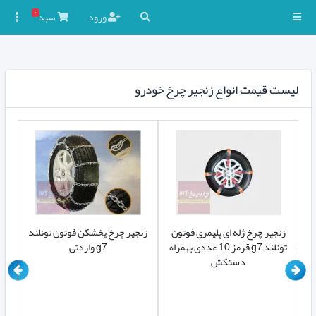
۰
ورود
سبد

لیست قیمت انواع زنجیر چرخ خودرو
nano
زنجیر چرخ ژله ای پلیمری فوتون
زنجیر چرخ یخشکن فوتون تونلند
تونلند g7 قرمز 10 عددی بهمراه
g7 واردتی
دستکش