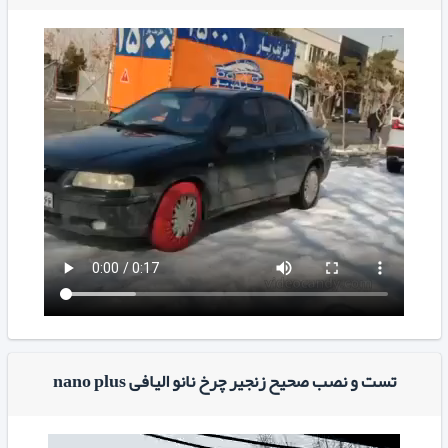
تست و نصب صحیح زنجیر چرخ نانو الیافی nano plus