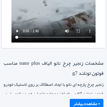
مشخصات زنجیر چرخ نانو الیاف nano plus مناسب
فوتون تونلند g7
زنجیر چرخ پارچه ای نانو با ایجاد اصطکاک بر روی لاستیک خودرو
فوتون تونلند g7 و سطح لغزنده جاده مانع لیز خوردن اتومبیل در
حین رانندگی و یا ترمز می شود. زنجیر چرخ پارچه ای تکانهای