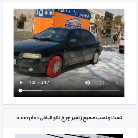
تست و نصب صحیح زنجیر چرخ نانو الیافی nano plus