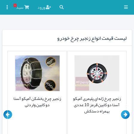
۰
ورود
سبد

لیست قیمت انواع زنجیر چرخ خودرو
nano
زنجیر چرخ ژله ای پلیمری آمیکو
زنجیر چرخ یخشکن آمیکو آسنا
ق
ا دو کابین مجموعه 2
آسنا دو کابین قرمز 10 عددی
دو کابین واردتی
بهمراه دستکش