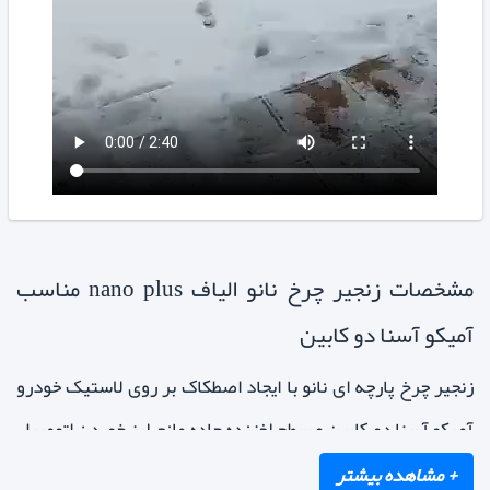
مشخصات زنجیر چرخ نانو الیاف nano plus مناسب
آمیکو آسنا دو کابین
زنجیر چرخ پارچه ای نانو با ایجاد اصطکاک بر روی لاستیک خودرو
آمیکو آسنا دو کابین و سطح لغزنده جاده مانع لیز خوردن اتومبیل
در حین رانندگی و یا ترمز می شود. زنجیر چرخ پارچه ای تکانهای