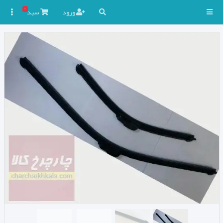
۰
ورود
سبد
