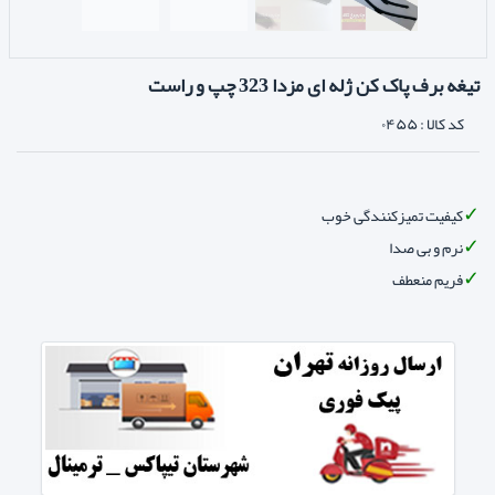
تیغه برف پاک کن ژله ای مزدا 323 چپ و راست
کد کالا :
۰۴۵۵
کیفیت تمیزکنندگی خوب
نرم و بی صدا
فریم منعطف