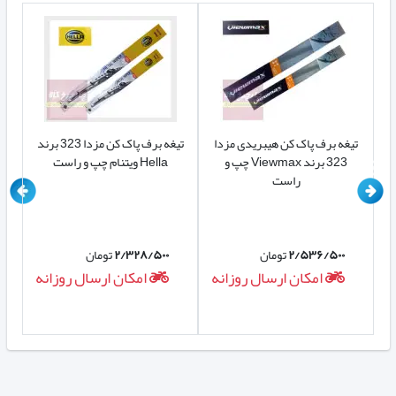
تیغه برف پاک کن هیبریدی مزدا
تیغه برف پاک کن مزدا 323 برند
V چپ و
323 برند Viewmax چپ و
Hella ویتنام چپ و راست
مجم
راست
۲/۵۳۶/۵۰۰
تومان
۲/۳۲۸/۵۰۰
تومان
ه
امکان ارسال روزانه
امکان ارسال روزانه