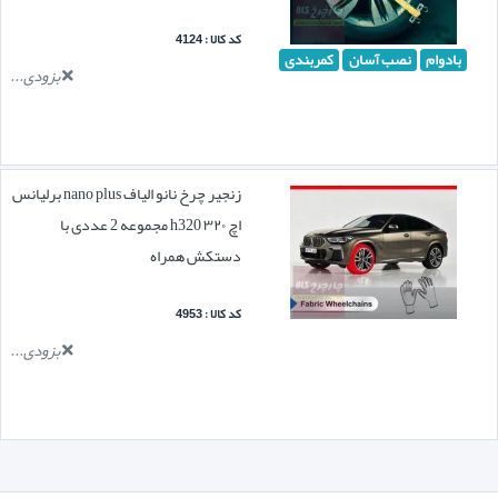
کد کالا : 4124
بادوام
نصب آسان
کمربندی
بزودی...
زنجیر چرخ نانو الیاف nano plus برلیانس
اچ ۳۲۰ h320 مجموعه 2 عددی با
دستکش همراه
کد کالا : 4953
بزودی...