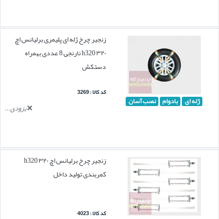
زنجیر چرخ ژله ای پلیمری برلیانس اچ
۳۲۰ h320 نارنجی 8 عددی بهمراه
دستکش
کد کالا : 3269
ژله ای
بادوام
نصب آسان
بزودی...
زنجیر چرخ برلیانس اچ ۳۲۰ h320
کمربندی تولید داخل
کد کالا : 4023