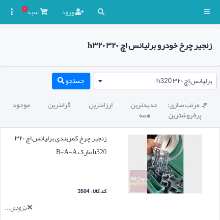
۰
ورود
سبد

زنجیر چرخ خودرو برلیانس اچ ۳۲۰ h۳۲۰
برلیانس اچ ۳۲۰ h320
جستجو
مرتب سازی:
جدیدترین
ارزانترین
گرانترین
موجود

پرفروشترین
همه
زنجیر چرخ کمربندی برلیانس اچ ۳۲۰
h320 مارک B-A-A
کد کالا : 3504
بزودی...