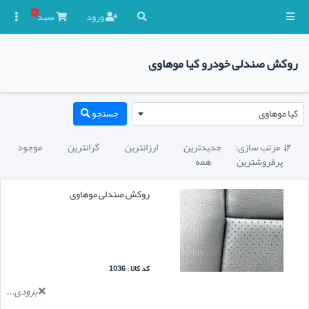
۰
ورود
سبد

روکش صندلی خودرو کیا موهاوی
کیا موهاوی
جستجو
مرتب سازی:
جدیدترین
ارزانترین
گرانترین
موجود

پرفروشترین
همه
روکش صندلی موهاوی
کد کالا : 1036
بزودی...