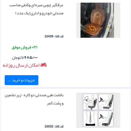
عرقگیر چوبی مهره ای وکنفی مناسب
صندلی خودرو و اداری(یک عدد)
کد کالا : 10439
۳۱+ فروش موفق
۱/۶۸۵/۰۰۰
تومان
امکان ارسال روزانه
جزییات و خرید ...
بالشت طبی صندلی دو کاره -زیر نشمین
و پشت کمر
کد کالا : 15032