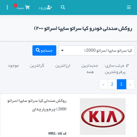
۰
ورود
سبد

روکش صندلی خودرو کیا سراتو سایپا (سراتو ۲۰۰۰)
کیا سراتو سایپا (سراتو 2000)
جستجو
مرتب سازی:
جدیدترین
ارزانترین
گرانترین
موجود

پرفروشترین
همه
›
2
1
‹
روکش صندلی کیا سراتو سایپا (سراتو
2000) چرم و پارچه ای
کد کالا : 0951