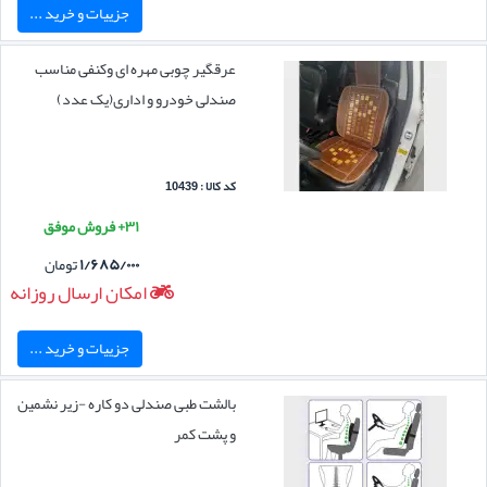
جزییات و خرید ...
عرقگیر چوبی مهره ای وکنفی مناسب
صندلی خودرو و اداری(یک عدد)
کد کالا : 10439
۳۱+ فروش موفق
۱/۶۸۵/۰۰۰
تومان
امکان ارسال روزانه
جزییات و خرید ...
بالشت طبی صندلی دو کاره -زیر نشمین
و پشت کمر