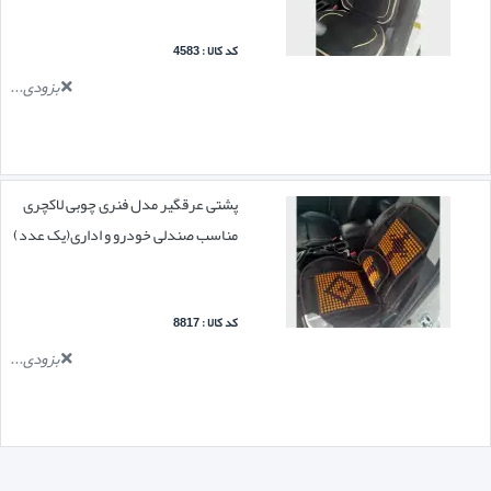
کد کالا : 4583
بزودی...
پشتی عرقگیر مدل فنری چوبی لاکچری
مناسب صندلی خودرو و اداری(یک عدد)
کد کالا : 8817
بزودی...