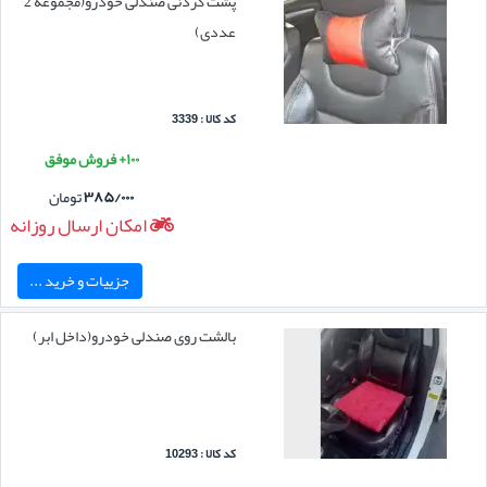
پشت گردنی صندلی خودرو(مجموعه 2
عددی)
کد کالا : 3339
۱۰۰+ فروش موفق
۳۸۵/۰۰۰
تومان
امکان ارسال روزانه
جزییات و خرید ...
بالشت روی صندلی خودرو(داخل ابر)
کد کالا : 10293