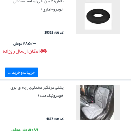
بالش نشمین طبی (مناسب صندلی
خودرو-اداری)
کد کالا : 15382
۴۸۵/۰۰۰
تومان
امکان ارسال روزانه
جزییات و خرید ...
پشتی عرقگیر صندلی پارچه ای ابری
خودرو(یک عدد)
کد کالا : 4617
۸۹+ فروش موفق