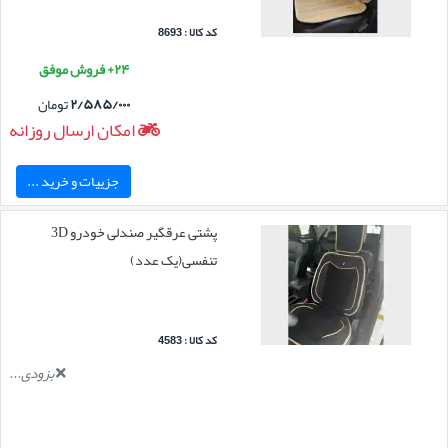
کد کالا : 8693
۲۴+ فروش موفق
۲/۵۸۵/۰۰۰
تومان
امکان ارسال روزانه
جزییات و خرید ...
پشتی عرقگیر صندلی خودرو 3D
تنفسی(یک عدد)
کد کالا : 4583
بزودی...