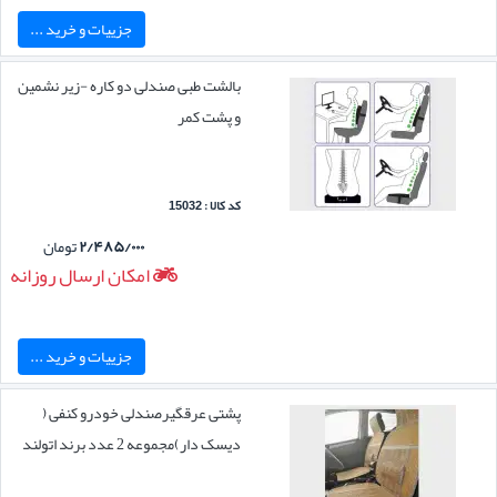
جزییات و خرید ...
بالشت طبی صندلی دو کاره -زیر نشمین
و پشت کمر
کد کالا : 15032
۲/۴۸۵/۰۰۰
تومان
امکان ارسال روزانه
جزییات و خرید ...
پشتی عرقگیرصندلی خودرو کنفی (
دیسک دار)مجموعه 2 عدد برند اتولند