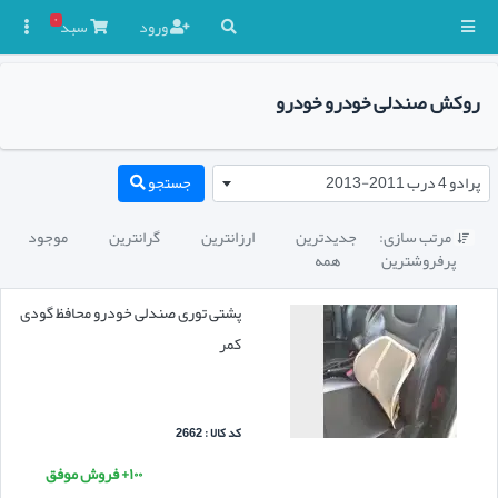
۰
ورود
سبد

روکش صندلی خودرو خودرو
پرادو 4 درب 2011-2013
جستجو
مرتب سازی:
جدیدترین
ارزانترین
گرانترین
موجود

پرفروشترین
همه
پشتی توری صندلی خودرو محافظ گودی
کمر
کد کالا : 2662
۱۰۰+ فروش موفق