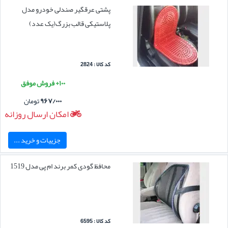
پشتی عرقگیر صندلی خودرو مدل
پلاستیکی قالب بزرگ(یک عدد)
کد کالا : 2824
۱۰۰+ فروش موفق
۹۶۷/۰۰۰
تومان
امکان ارسال روزانه
جزییات و خرید ...
محافظ گودی کمر برند ام پی مدل 1519
کد کالا : 6595