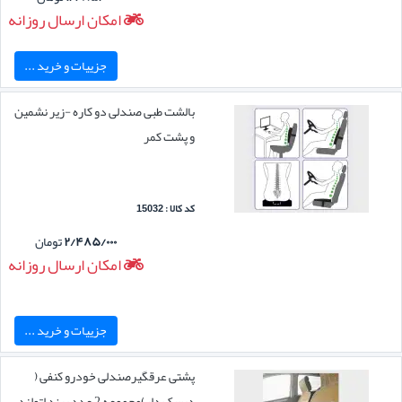
امکان ارسال روزانه
جزییات و خرید ...
بالشت طبی صندلی دو کاره -زیر نشمین
و پشت کمر
کد کالا : 15032
۲/۴۸۵/۰۰۰
تومان
امکان ارسال روزانه
جزییات و خرید ...
پشتی عرقگیرصندلی خودرو کنفی (
دیسک دار)مجموعه 2 عدد برند اتولند