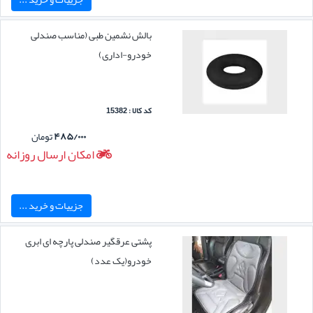
بالش نشمین طبی (مناسب صندلی
خودرو-اداری)
کد کالا : 15382
۴۸۵/۰۰۰
تومان
امکان ارسال روزانه
جزییات و خرید ...
پشتی عرقگیر صندلی پارچه ای ابری
خودرو(یک عدد)