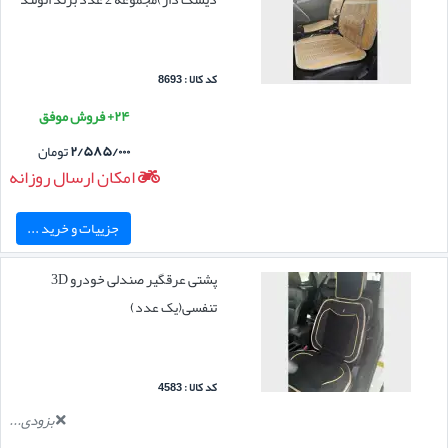
کد کالا : 8693
۲۴+ فروش موفق
۲/۵۸۵/۰۰۰
تومان
امکان ارسال روزانه
جزییات و خرید ...
پشتی عرقگیر صندلی خودرو 3D
تنفسی(یک عدد)
کد کالا : 4583
بزودی...