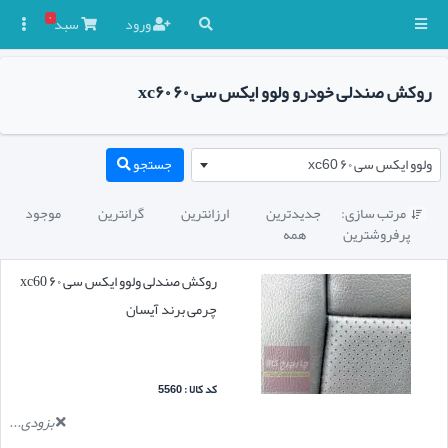
۰
ورود
سبد

روکش صندلی خودرو ولوو ایکس سی ۶۰ xc۶۰
ولوو ایکس سی ۶۰ xc60
جستجو
مرتب سازی:
جدیدترین
ارزانترین
گرانترین
موجود

پرفروشترین
همه
روکش صندلی ولوو ایکس سی ۶۰ xc60
چرمی برند آیسان
کد کالا : 5560
بزودی...