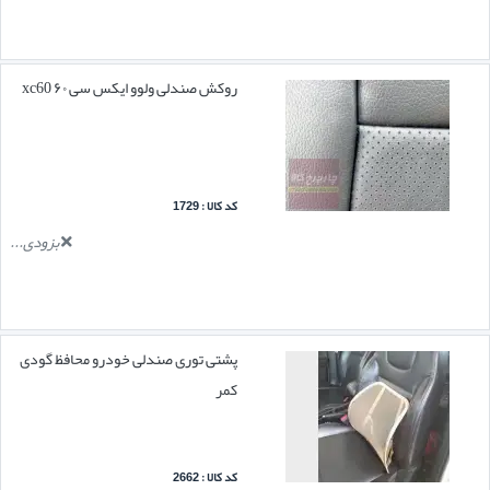
روکش صندلی ولوو ایکس سی ۶۰ xc60
کد کالا : 1729
بزودی...
پشتی توری صندلی خودرو محافظ گودی
کمر
کد کالا : 2662