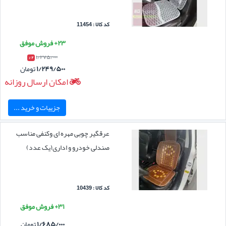
کد کالا : 11454
۲۳+ فروش موفق
۱/۲۷۵/۰۰۰
۲ %
۱/۲۴۹/۵۰۰
تومان
امکان ارسال روزانه
جزییات و خرید ...
عرقگیر چوبی مهره ای وکنفی مناسب
صندلی خودرو و اداری(یک عدد)
کد کالا : 10439
۳۱+ فروش موفق
۱/۶۸۵/۰۰۰
تومان