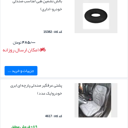
بالش نشمین طبی (مناسب صندلی
خودرو-اداری)
کد کالا : 15382
۴۸۵/۰۰۰
تومان
امکان ارسال روزانه
جزییات و خرید ...
پشتی عرقگیر صندلی پارچه ای ابری
خودرو(یک عدد)
کد کالا : 4617
۸۹+ فروش موفق