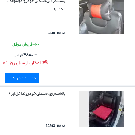
پشت گردنی صندلی خودرو(مجموعه 2
عددی)
کد کالا : 3339
۱۰۰+ فروش موفق
۳۸۵/۰۰۰
تومان
امکان ارسال روزانه
جزییات و خرید ...
بالشت روی صندلی خودرو(داخل ابر)
کد کالا : 10293