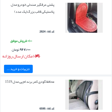
پشتی عرقگیر صندلی خودرو مدل
پلاستیکی قالب بزرگ(یک عدد)
کد کالا : 2824
۱۰۰+ فروش موفق
۹۶۷/۰۰۰
تومان
امکان ارسال روزانه
جزییات و خرید ...
محافظ گودی کمر برند ام پی مدل 1519
کد کالا : 6595