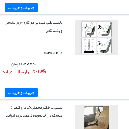
جزییات و خرید ...
بالشت طبی صندلی دو کاره -زیر نشمین
و پشت کمر
کد کالا : 15032
۲/۴۸۵/۰۰۰
تومان
امکان ارسال روزانه
جزییات و خرید ...
پشتی عرقگیرصندلی خودرو کنفی (
دیسک دار)مجموعه 2 عدد برند اتولند