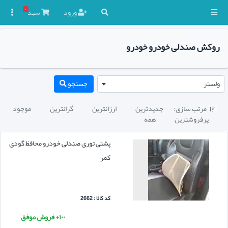
۰
ورود
سبد

روکش صندلی خودرو خودرو
ولستر
جستجو
مرتب سازی:
جدیدترین
ارزانترین
گرانترین
موجود

پرفروشترین
همه
پشتی توری صندلی خودرو محافظ گودی
کمر
کد کالا : 2662
۱۰۰+ فروش موفق