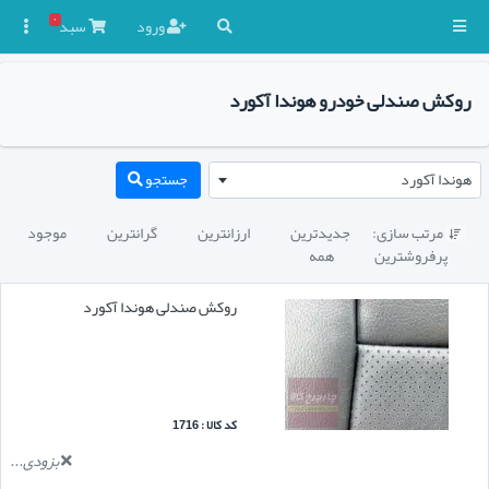
۰
ورود
سبد

روکش صندلی خودرو هوندا آکورد
هوندا آکورد
جستجو
مرتب سازی:
جدیدترین
ارزانترین
گرانترین
موجود

پرفروشترین
همه
روکش صندلی هوندا آکورد
کد کالا : 1716
بزودی...