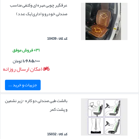
عرقگیر چوبی مهره ای وکنفی مناسب
صندلی خودرو و اداری(یک عدد)
کد کالا : 10439
۳۱+ فروش موفق
۱/۶۸۵/۰۰۰
تومان
امکان ارسال روزانه
جزییات و خرید ...
بالشت طبی صندلی دو کاره -زیر نشمین
و پشت کمر
کد کالا : 15032