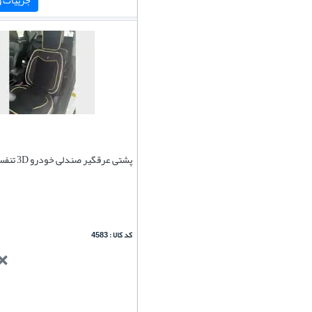
پشتی عرقگیر صندلی خودرو 3D تنفسی(یک عدد)
کد کالا : 4583