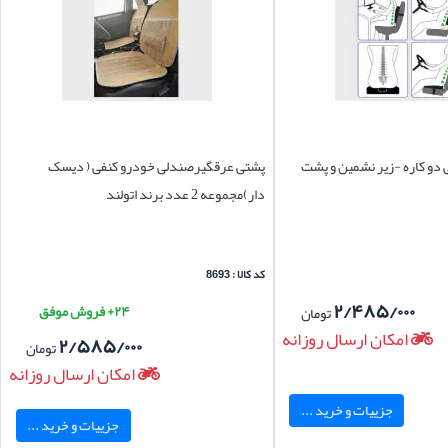
دو کاره -زیر نشمین و پشت
پشتی عرقگیرصندلی خودرو کنفی ( دیسک
دار)مجموعه 2 عدد برند اتولند
کد کالا : 8693
۲/۴۸۵/۰۰۰
۲۴+ فروش موفق
تومان
امکان ارسال روزانه
۲/۵۸۵/۰۰۰
تومان
امکان ارسال روزانه
جزییات و خرید ...
جزییات و خرید ...