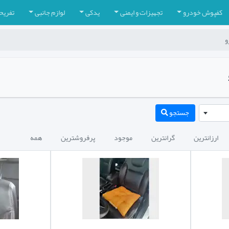
کفپوش خودرو
تجهیزات و ایمنی
یدکی
لوازم جانبی
تفریح
و
جستجو
ارزانترین
گرانترین
موجود
پرفروشترین
همه