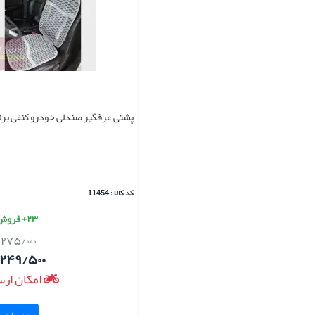
پشتی عرقگیر صندلی خودرو کنفی برند
کد کالا : 11454
۲۳+ فروش موفق
/۲۷۵/۰۰۰
/۲۴۹/۵۰۰
امکان ارس
جزییات و 