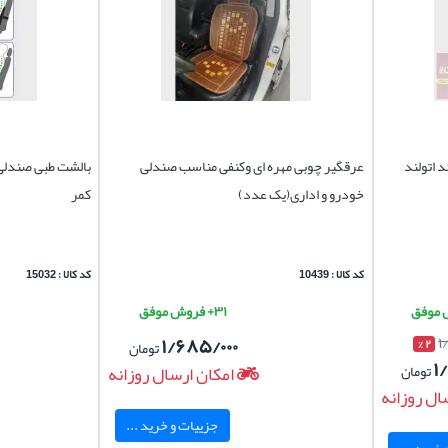
 اتولند
عرقگیر چوبی مهره ای وکنفی مناسب صندلی
بالشت طبی صندلی 
خودرو و اداری(یک عدد)
کمر
کد کالا : 10439
کد کالا : 15032
۳۱+ فروش موفق
۱/۶۸۵/۰۰۰
۱
۲ %
تومان
۱
تومان
امکان ارسال روزانه
ال روزانه
جزییات و خرید ...
خرید ...