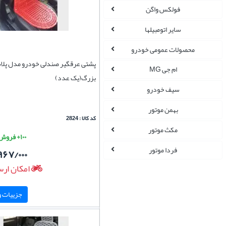
فولکس واگن
سایر اتومبیلها
محصولات عمومی خودرو
پشتی عرقگیر صندلی خودرو مدل پلا
ام جی MG
بزرگ(یک عدد)
سیف خودرو
بهمن موتور
کد کالا : 2824
مکث موتور
۱۰۰+ فروش موفق
فردا موتور
۹۶۷/۰۰۰
امکان ارس
جزییات و 