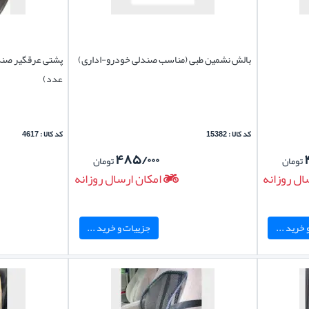
بالش نشمین طبی (مناسب صندلی خودرو-اداری)
پشتی عرقگیر صندل
عدد)
کد کالا : 15382
کد کالا : 4617
۴۸۵/۰۰۰
تومان
تومان
ال روزانه
امکان ارسال روزانه
خرید ...
جزییات و خرید ...