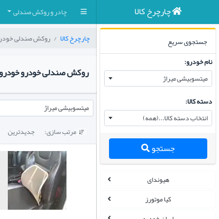
چارچرخ کالا
چادر و روکش صندلی
چارچرخ کالا
روکش صندلی خودر
جستجوی سریع
نام خودرو:
روکش صندلی خودرو خودرو
میتسوبیشی میراژ
دسته کالا:
میتسوبیشی میراژ
انتخاب دسته کالا...(همه)
مرتب سازی:
جدیدترین

جستجو
هیوندای
کیا موتورز
ایران خودرو