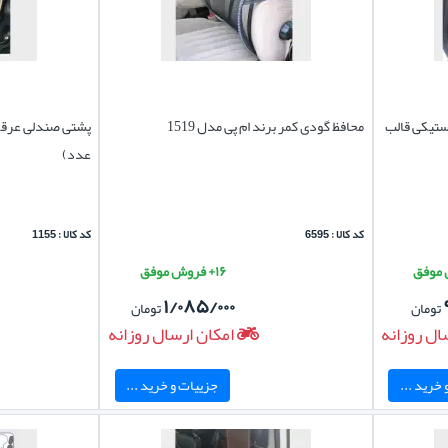
ستیکی قالب
محافظ گودی کمر برند ام پی مدل 1519
پشتی صندلی عرقگ
عدد)
کد کالا : 6595
کد کالا : 1155
۱۶+ فروش موفق
۱/۰۸۵/۰۰۰
تومان
تومان
ال روزانه
امکان ارسال روزانه
خرید ...
جزییات و خرید ...