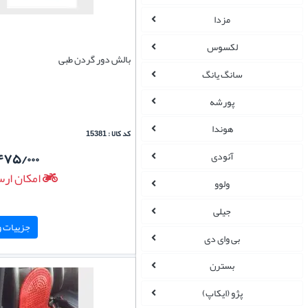
مزدا
لکسوس
بالش دور گردن طبی
سانگ یانگ
پورشه
هوندا
کد کالا : 15381
۴۷۵/۰۰۰
آئودی
امکان ارس
ولوو
جیلی
جزییات و 
بی وای دی
بسترن
پژو (ایکاپ)