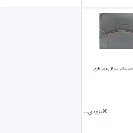
وبیشی میراژ چرمی طرح
بزودی...