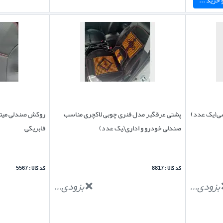
پشتی عرقگیر مدل فنری چوبی لاکچری مناسب
روکش صندلی میتس
صندلی خودرو و اداری(یک عدد)
فابریکی
کد کالا : 8817
کد کالا : 5567
بزودی...
بزودی...