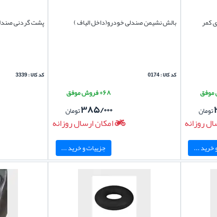
ی کمر
بالش نشیمن صندلی خودرو(داخل الیاف )
پشت گردنی صندلی خو
کد کالا : 0174
کد کالا : 3339
۶۸+ فروش موفق
۳۸۵/۰۰۰
تومان
تومان
ال روزانه
امکان ارسال روزانه
خرید ...
جزییات و خرید ...