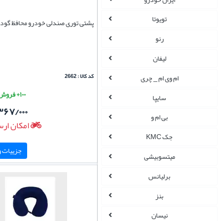
تویوتا
پشتی توری صندلی خودرو محافظ گود
رنو
لیفان
کد کالا : 2662
ام وی ام _ چری
۱۰۰+ فروش موفق
سایپا
۳۶۷/۰۰۰
بی ام و
امکان ارس
جک KMC
جزییات و 
میتسوبیشی
برلیانس
بنز
نیسان