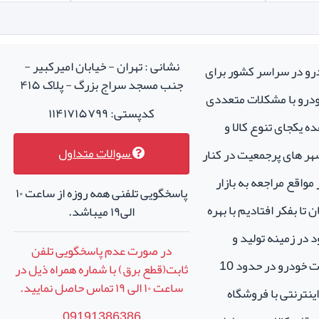
نشانی : تهران - خیابان امیرکبیر -
درو در سراسر کشور برای
جنب مسجد سراج بزرگ - پلاک ۴۱۵
خودرو با مشکلات متعددی
کدپستی: ۱۱۴۱۷۱۵۷۹۹
ه یکجای تنوع کالا و
سوالات متداول
هر های پرجمعیت در کنار
واقع مراجعه به بازار
پاسخگویی تلفنی همه روزه از ساعت ۱۰
تا بفکر افتادیم با بهره
الی۱۹ میباشد.
 در زمینه تولید و
در صورت عدم پاسخگویی تلفن
فروش لوازم جانبی و اسپرت خودرو در حدود 10
ثابت(قطع برق) با شماره همراه ذیل در
ساعت
۱۰
الی
۱۹
تماس حاصل نمایید.
نترنتی با فروشگاه
09191386386