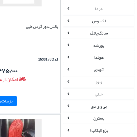
مزدا
لکسوس
بالش دور گردن طبی
سانگ یانگ
پورشه
هوندا
کد کالا : 15381
۴۷۵/۰۰۰
آئودی
امکان ارس
ولوو
جیلی
جزییات و 
بی وای دی
بسترن
پژو (ایکاپ)