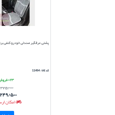
پشتی عرقگیر صندلی خودرو کنفی برند
کد کالا : 11454
۲۳+ فروش موفق
/۲۷۵/۰۰۰
/۲۴۹/۵۰۰
امکان ارس
جزییات و 