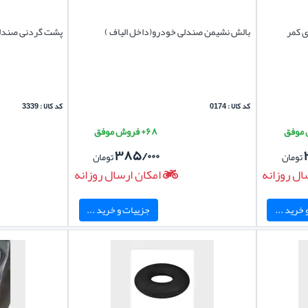
ی کمر
بالش نشیمن صندلی خودرو(داخل الیاف )
پشت گردنی صندلی خو
کد کالا : 0174
کد کالا : 3339
۶۸+ فروش موفق
۳۸۵/۰۰۰
تومان
تومان
ال روزانه
امکان ارسال روزانه
خرید ...
جزییات و خرید ...