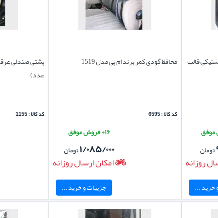
ستیکی قالب
محافظ گودی کمر برند ام پی مدل 1519
پشتی صندلی عرقگ
عدد)
کد کالا : 6595
کد کالا : 1155
۱۶+ فروش موفق
۱/۰۸۵/۰۰۰
تومان
تومان
ال روزانه
امکان ارسال روزانه
خرید ...
جزییات و خرید ...