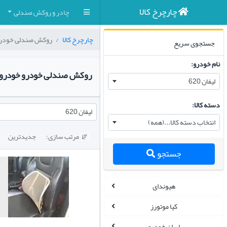
چارچرخ کالا
چادر و روکش صندلی
چارچرخ کالا
روکش صندلی خودر
جستجوی سریع
نام خودرو:
روکش صندلی خودرو خودرو
لیفان 620
دسته کالا:
لیفان 620
انتخاب دسته کالا...(همه)
مرتب سازی:
جدیدترین

جستجو
هیوندای
کیا موتورز
ایران خودرو