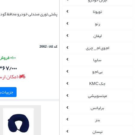
تویوتا
پشتی توری صندلی خودرو محافظ گود
رنو
لیفان
کد کالا : 2662
ام وی ام _ چری
۱۰۰+ فروش موفق
سایپا
۳۶۷/۰۰۰
بی ام و
امکان ارس
جک KMC
جزییات و 
میتسوبیشی
برلیانس
بنز
نیسان