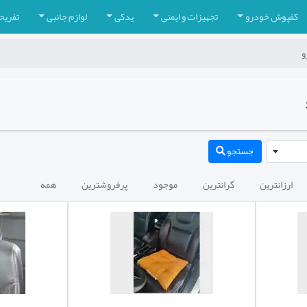
کفپوش خودرو
تجهیزات و ایمنی
یدکی
لوازم جانبی
تفریح
و
جستجو
ارزانترین
گرانترین
موجود
پرفروشترین
همه