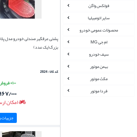
فولکس واگن
سایر اتومبیلها
محصولات عمومی خودرو
پشتی عرقگیر صندلی خودرو مدل پلا
ام جی MG
بزرگ(یک عدد)
سیف خودرو
بهمن موتور
کد کالا : 2824
مکث موتور
۱۰۰+ فروش موفق
فردا موتور
۹۶۷/۰۰۰
امکان ارس
جزییات و 