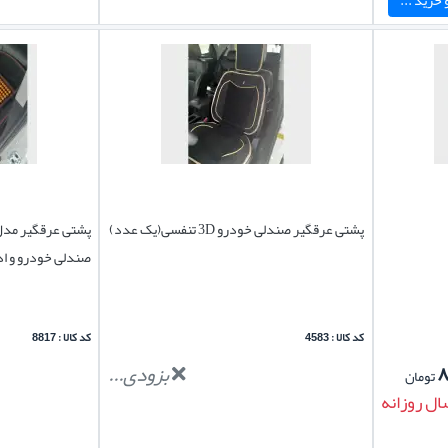
پشتی عرقگیر صندلی خودرو 3D تنفسی(یک عدد)
پشتی عرقگیر مدل
صندلی خودرو و ا
کد کالا : 4583
کد کالا : 8817
۸
بزودی...
تومان
ال روزانه