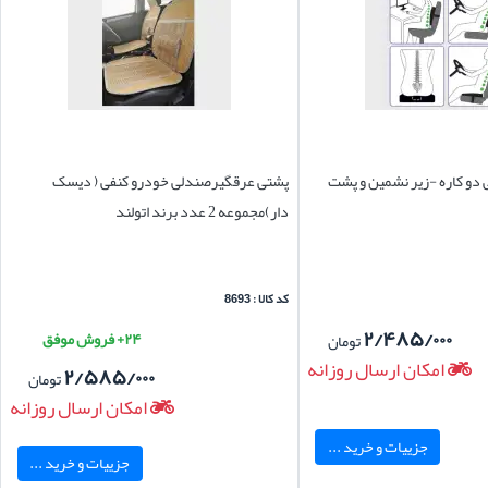
دو کاره -زیر نشمین و پشت
پشتی عرقگیرصندلی خودرو کنفی ( دیسک
دار)مجموعه 2 عدد برند اتولند
کد کالا : 8693
۲/۴۸۵/۰۰۰
۲۴+ فروش موفق
تومان
امکان ارسال روزانه
۲/۵۸۵/۰۰۰
تومان
امکان ارسال روزانه
جزییات و خرید ...
جزییات و خرید ...