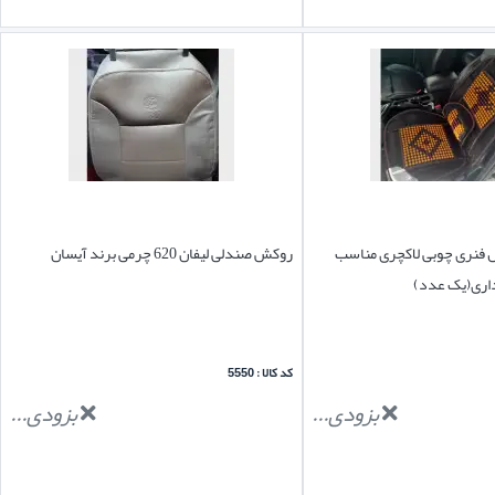
 فنری چوبی لاکچری مناسب
روکش صندلی لیفان 620 چرمی برند آیسان
داری(یک عدد)
کد کالا : 5550
بزودی...
بزودی...