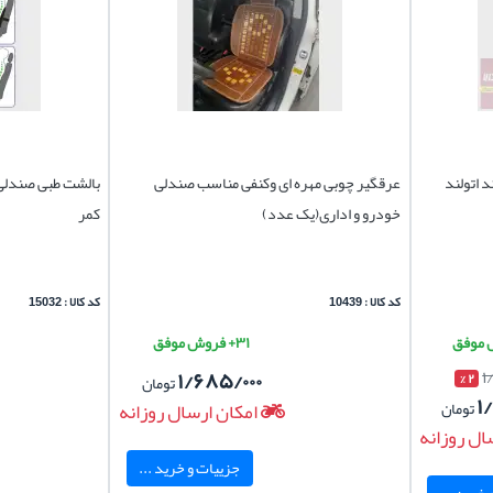
 اتولند
عرقگیر چوبی مهره ای وکنفی مناسب صندلی
بالشت طبی صندلی 
خودرو و اداری(یک عدد)
کمر
کد کالا : 10439
کد کالا : 15032
۳۱+ فروش موفق
۱/۶۸۵/۰۰۰
۱
۲ %
تومان
۱
تومان
امکان ارسال روزانه
ال روزانه
جزییات و خرید ...
خرید ...