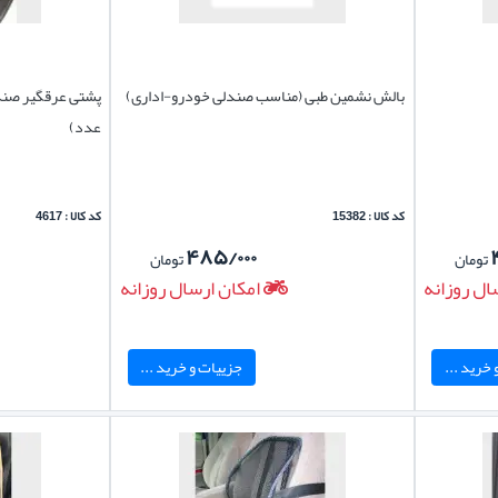
بالش نشمین طبی (مناسب صندلی خودرو-اداری)
پشتی عرقگیر صندل
عدد)
کد کالا : 15382
کد کالا : 4617
۴۸۵/۰۰۰
تومان
تومان
ال روزانه
امکان ارسال روزانه
خرید ...
جزییات و خرید ...