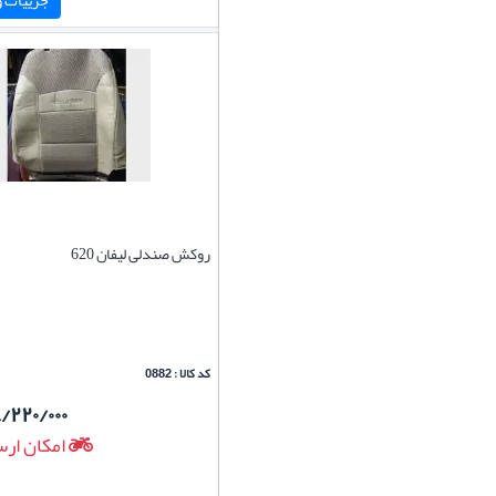
روکش صندلی لیفان 620
کد کالا : 0882
/۲۲۰/۰۰۰
امکان ارس