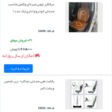
عرقگیر چوبی مهره ای وکنفی مناسب
صندلی خودرو و اداری(یک عدد)
کد کالا : 10439
۳۱+ فروش موفق
۱/۶۸۵/۰۰۰
تومان
امکان ارسال روزانه
جزییات و خرید ...
بالشت طبی صندلی دو کاره -زیر نشمین
و پشت کمر
کد کالا : 15032