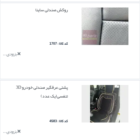
روکش صندلی ساینا
کد کالا : 1707
بزودی...
پشتی عرقگیر صندلی خودرو 3D
تنفسی(یک عدد)
کد کالا : 4583
بزودی...