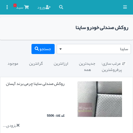
۰
ورود
سبد

روکش صندلی خودرو ساینا
ساینا
جستجو
مرتب سازی:
جدیدترین
ارزانترین
گرانترین
موجود

پرفروشترین
همه
روکش صندلی ساینا چرمی برند آیسان
کد کالا : 5506
بزودی...