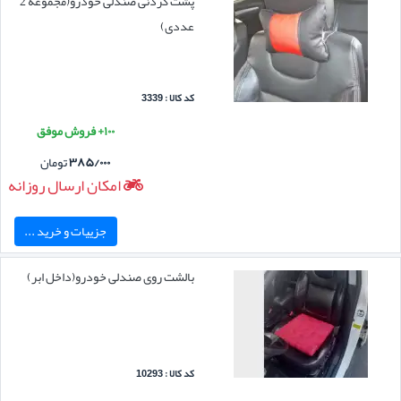
پشت گردنی صندلی خودرو(مجموعه 2
عددی)
کد کالا : 3339
۱۰۰+ فروش موفق
۳۸۵/۰۰۰
تومان
امکان ارسال روزانه
جزییات و خرید ...
بالشت روی صندلی خودرو(داخل ابر)
کد کالا : 10293