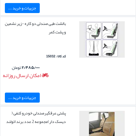
جزییات و خرید ...
بالشت طبی صندلی دو کاره -زیر نشمین
و پشت کمر
کد کالا : 15032
۲/۴۸۵/۰۰۰
تومان
امکان ارسال روزانه
جزییات و خرید ...
پشتی عرقگیرصندلی خودرو کنفی (
دیسک دار)مجموعه 2 عدد برند اتولند