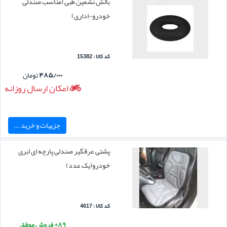
بالش نشمین طبی (مناسب صندلی
خودرو-اداری)
کد کالا : 15382
۴۸۵/۰۰۰
تومان
امکان ارسال روزانه
جزییات و خرید ...
پشتی عرقگیر صندلی پارچه ای ابری
خودرو(یک عدد)
کد کالا : 4617
۸۹+ فروش موفق