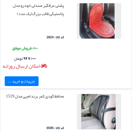
پشتی عرقگیر صندلی خودرو مدل
پلاستیکی قالب بزرگ(یک عدد)
کد کالا : 2824
۱۰۰+ فروش موفق
۹۶۷/۰۰۰
تومان
امکان ارسال روزانه
جزییات و خرید ...
محافظ گودی کمر برند ام پی مدل 1519
کد کالا : 6595