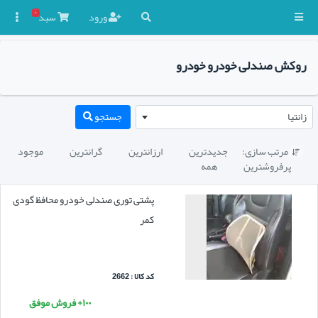
۰
ورود
سبد

روکش صندلی خودرو خودرو
زانتیا
جستجو
مرتب سازی:
جدیدترین
ارزانترین
گرانترین
موجود

پرفروشترین
همه
پشتی توری صندلی خودرو محافظ گودی
کمر
کد کالا : 2662
۱۰۰+ فروش موفق