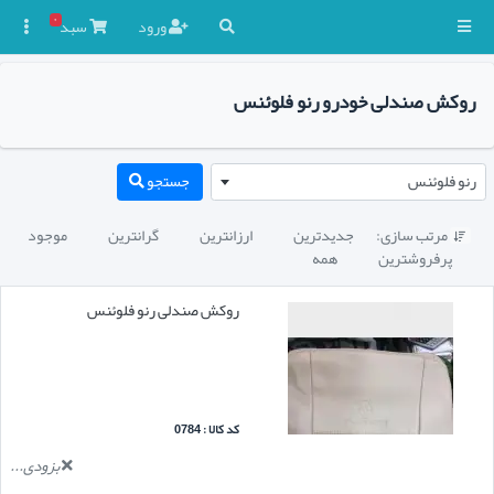
۰
ورود
سبد

روکش صندلی خودرو رنو فلوئنس
رنو فلوئنس
جستجو
مرتب سازی:
جدیدترین
ارزانترین
گرانترین
موجود

پرفروشترین
همه
روکش صندلی رنو فلوئنس
کد کالا : 0784
بزودی...