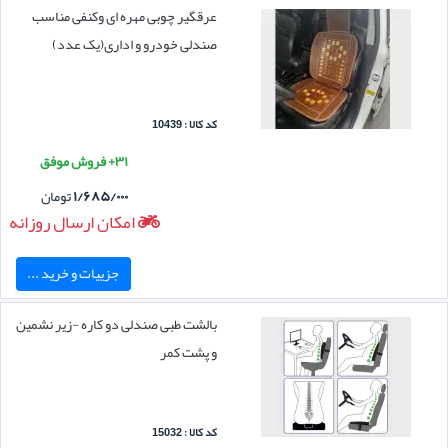
عرقگیر چوبی مهره ای وکنفی مناسب
صندلی خودرو و اداری(یک عدد)
کد کالا : 10439
۳۱+ فروش موفق
۱/۶۸۵/۰۰۰
تومان
امکان ارسال روزانه
جزییات و خرید ...
بالشت طبی صندلی دو کاره -زیر نشمین
و پشت کمر
کد کالا : 15032