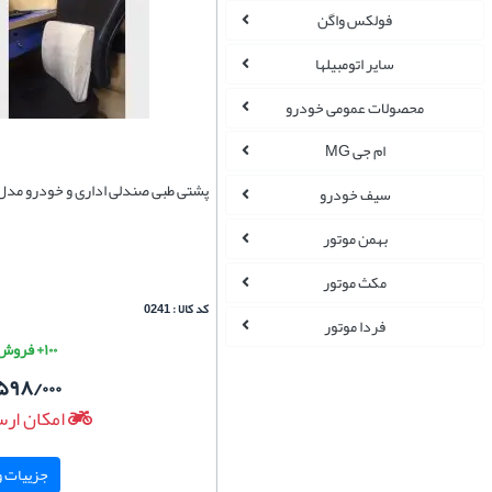
فولکس واگن
سایر اتومبیلها
محصولات عمومی خودرو
ام جی MG
پشتی طبی صندلی اداری و خودرو مدل
سیف خودرو
بهمن موتور
مکث موتور
کد کالا : 0241
فردا موتور
۱۰۰+ فروش موفق
۵۹۸/۰۰۰
امکان ارس
جزییات و 