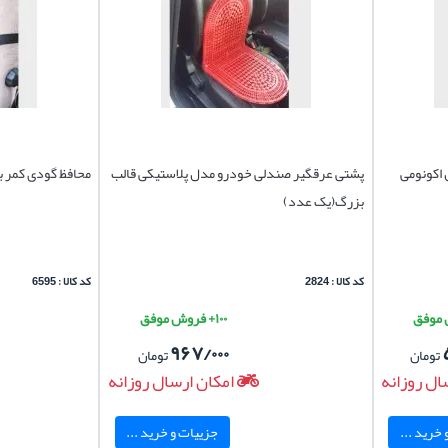
 اکونومی
پشتی عرقگیر صندلی خودرو مدل پلاستیکی قالب
محافظ گودی کمر برند
بزرگ(یک عدد)
کد کالا : 2824
کد کالا : 6595
۱۰۰+ فروش موفق
۹۶۷/۰۰۰
تومان
تومان
ال روزانه
امکان ارسال روزانه
خرید ...
جزییات و خرید ...