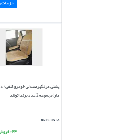
جزییات و 
پشتی عرقگیرصندلی خودرو کنفی ( 
دار)مجموعه 2 عدد برند اتولند
کد کالا : 8693
۲۴+ فروش موفق