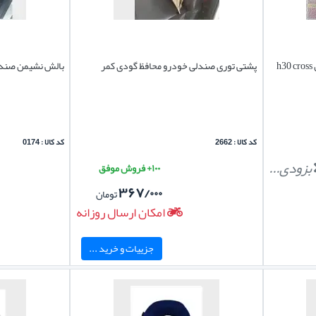
روکش صندلی دانگ فنگ اچ ۳۰ کراس h30 cross
پشتی توری صندلی خودرو محافظ گودی کمر
بالش نشیمن صندل
کد کالا : 2662
کد کالا : 0174
بزودی...
۱۰۰+ فروش موفق
۳۶۷/۰۰۰
تومان
امکان ارسال روزانه
جزییات و خرید ...