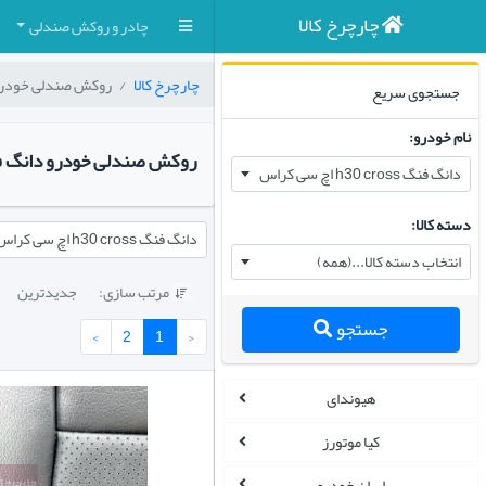
چارچرخ کالا
چادر و روکش صندلی
چارچرخ کالا
روکش صندلی خودر
جستجوی سریع
نام خودرو:
روکش صندلی خودرو دانگ فنگ h۳۰ cross اچ 
دانگ فنگ h30 cross اچ سی کراس
دسته کالا:
دانگ فنگ h30 cross اچ سی کراس
انتخاب دسته کالا...(همه)
مرتب سازی:
جدیدترین

جستجو
›
2
1
‹
هیوندای
کیا موتورز
ایران خودرو