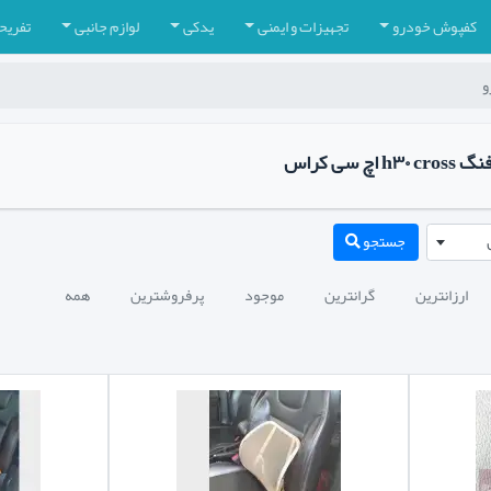
کفپوش خودرو
تجهیزات و ایمنی
یدکی
لوازم جانبی
تفریح
و
سی کراس
جستجو
ارزانترین
گرانترین
موجود
پرفروشترین
همه