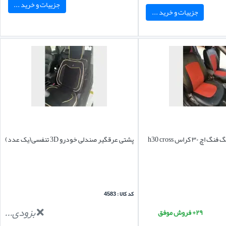
جزییات و خرید ...
جزییات و خرید ...
روکش صندلی دانگ فنگ اچ ۳۰ کراس h30 cross
پشتی عرقگیر صندلی خودرو 3D تنفسی(یک عدد)
کد کالا : 4583
بزودی...
۲۹+ فروش موفق