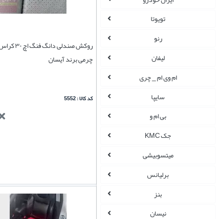
تویوتا
رنو
لیفان
چرمی برند آیسان
ام وی ام _ چری
سایپا
کد کالا : 5552
بی ام و
جک KMC
میتسوبیشی
برلیانس
بنز
نیسان