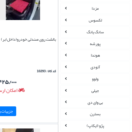
مزدا
لکسوس
سانگ یانگ
بالشت روی صندلی خودرو(داخل ابر)
پورشه
هوندا
آئودی
کد کالا : 10293
ولوو
۴۲۵/۰۰۰
امکان ارس
جیلی
بی وای دی
جزییات و 
بسترن
پژو (ایکاپ)