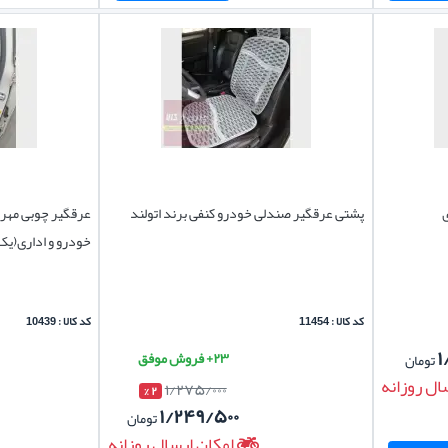
ی
پشتی عرقگیر صندلی خودرو کنفی برند اتولند
عرقگیر چوبی مهر
خودرو و اداری(یک
کد کالا : 11454
کد کالا : 10439
۱
۲۳+ فروش موفق
تومان
ال روزانه
۱/۲۷۵/۰۰۰
۲ %
۱/۲۴۹/۵۰۰
تومان
امکان ارسال روزانه