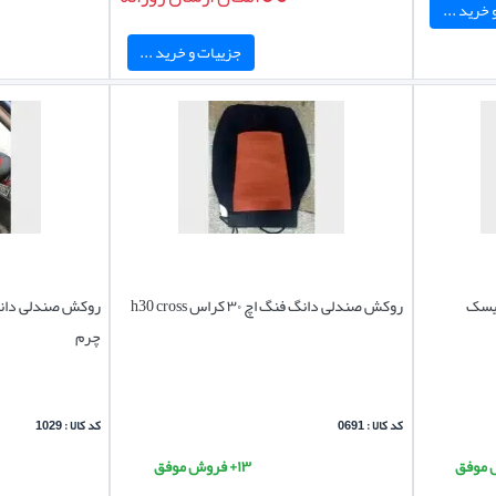
خرید ...
جزییات و خرید ...
دیسک
روکش صندلی دانگ فنگ اچ ۳۰ کراس h30 cross
چرم
کد کالا : 0691
کد کالا : 1029
۱۳+ فروش موفق