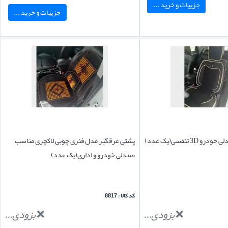
جزییات و خرید ...
جزییات و خرید ...
3 تنفسی(یک عدد)
پشتی عرقگیر مدل فنری چوبی لاکچری مناسب
صندلی خودرو و اداری(یک عدد)
کد کالا : 8817
بزودی...
بزودی...