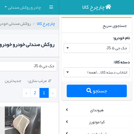
چارچرخ کالا
چادر و روکش صندلی
چارچرخ کالا
روکش صندلی خودر
جستجوی سریع
نام خودرو:
روکش صندلی خودرو خودرو
جک جی ۵ J5
دسته کالا:
جک جی ۵ J5
انتخاب دسته کالا...(همه)
مرتب سازی:
جدیدترین

جستجو
›
2
1
‹
هیوندای
کیا موتورز
ایران خودرو