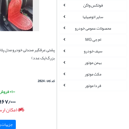
فولکس واگن
سایر اتومبیلها
محصولات عمومی خودرو
ام جی MG
پشتی عرقگیر صندلی خودرو مدل پلا
سیف خودرو
بزرگ(یک عدد)
بهمن موتور
مکث موتور
کد کالا : 2824
فردا موتور
۱۰۰+ فروش موفق
۹۶۷/۰۰۰
امکان ارس
جزییات و 