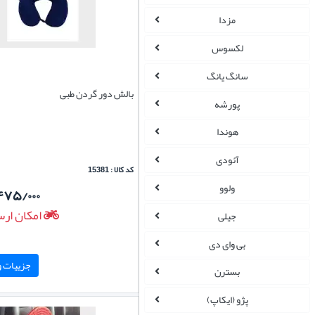
مزدا
لکسوس
سانگ یانگ
بالش دور گردن طبی
پورشه
هوندا
آئودی
کد کالا : 15381
ولوو
۴۷۵/۰۰۰
امکان ارس
جیلی
بی وای دی
جزییات و 
بسترن
پژو (ایکاپ)