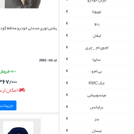
تویوتا
رنو
پشتی توری صندلی خودرو محافظ گود
لیفان
ام وی ام _ چری
سایپا
کد کالا : 2662
بی ام و
۱۰۰+ فروش موفق
۳۶۷/۰۰۰
جک KMC
امکان ارس
میتسوبیشی
جزییات و 
برلیانس
بنز
نیسان