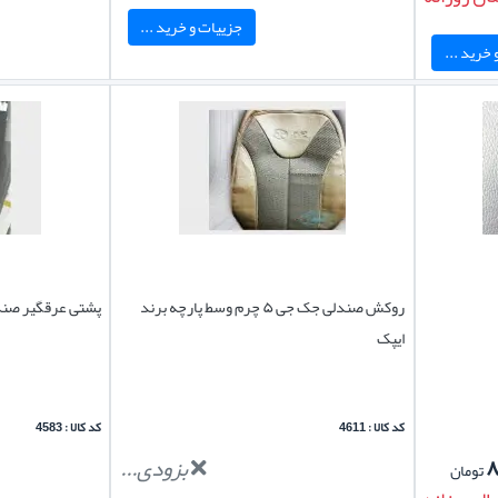
جزییات و خرید ...
خرید ...
روکش صندلی جک جی ۵ چرم وسط پارچه برند
پشتی عرقگیر صندلی خودرو D
ایپک
کد کالا : 4611
کد کالا : 4583
۸
بزودی...
تومان