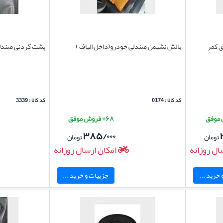
ی کمر
بالش نشیمن صندلی خودرو(داخل الیاف )
پشت گردنی صندلی خو
کد کالا : 0174
کد کالا : 3339
۶۸+ فروش موفق
۳۸۵/۰۰۰
تومان
تومان
ال روزانه
امکان ارسال روزانه
خرید ...
جزییات و خرید ...