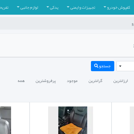
کفپوش خودرو
تجهیزات و ایمنی
یدکی
لوازم جانبی
تفریح
و
جستجو
ارزانترین
گرانترین
موجود
پرفروشترین
همه