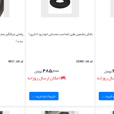
بالش نشمین طبی (مناسب صندلی خودرو-اداری)
پشتی عرقگیر صندل
عدد)
کد کالا : 15382
کد کالا : 4617
۴۸۵/۰۰۰
تومان
تومان
ال روزانه
امکان ارسال روزانه
خرید ...
جزییات و خرید ...