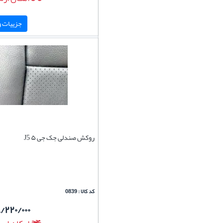
جزییات و 
روکش صندلی جک جی ۵ J5
کد کالا : 0839
/۲۲۰/۰۰۰