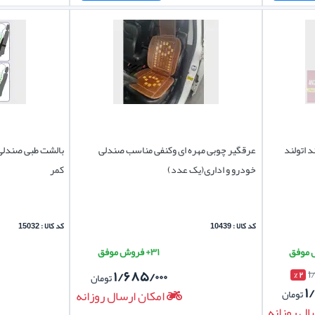
 اتولند
عرقگیر چوبی مهره ای وکنفی مناسب صندلی
بالشت طبی صندلی 
خودرو و اداری(یک عدد)
کمر
کد کالا : 10439
کد کالا : 15032
۳۱+ فروش موفق
۱/۶۸۵/۰۰۰
۱
۲ %
تومان
۱
تومان
امکان ارسال روزانه
ال روزانه