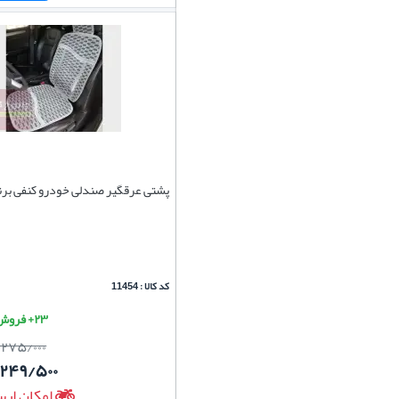
پشتی عرقگیر صندلی خودرو کنفی برند
کد کالا : 11454
۲۳+ فروش موفق
/۲۷۵/۰۰۰
/۲۴۹/۵۰۰
امکان ارس