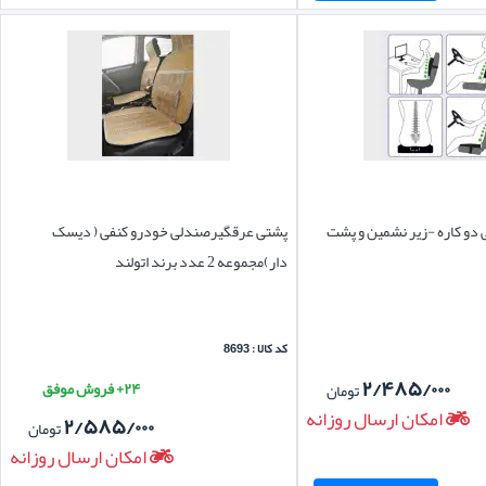
دو کاره -زیر نشمین و پشت
پشتی عرقگیرصندلی خودرو کنفی ( دیسک
دار)مجموعه 2 عدد برند اتولند
کد کالا : 8693
۲/۴۸۵/۰۰۰
۲۴+ فروش موفق
تومان
امکان ارسال روزانه
۲/۵۸۵/۰۰۰
تومان
امکان ارسال روزانه