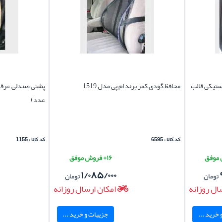
ستیکی قالب
محافظ گودی کمر برند ام پی مدل 1519
پشتی صندلی عرقگ
عدد)
کد کالا : 6595
کد کالا : 1155
۱۶+ فروش موفق
۱/۰۸۵/۰۰۰
تومان
تومان
ال روزانه
امکان ارسال روزانه
خرید ...
جزییات و خرید ...