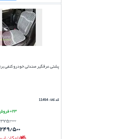
پشتی عرقگیر صندلی خودرو کنفی برند
کد کالا : 11454
۲۳+ فروش موفق
/۲۷۵/۰۰۰
/۲۴۹/۵۰۰
امکان ارس