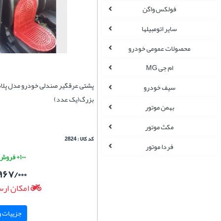
فولکس واگن
سایر اتومبیلها
محصولات عمومی خودرو
ام جی MG
پشتی عرقگیر صندلی خودرو مدل پلا
سیف خودرو
بزرگ(یک عدد)
بهمن موتور
مکث موتور
کد کالا : 2824
فردا موتور
۱۰۰+ فروش موفق
۹۶۷/۰۰۰
امکان ارس
جزییات و 