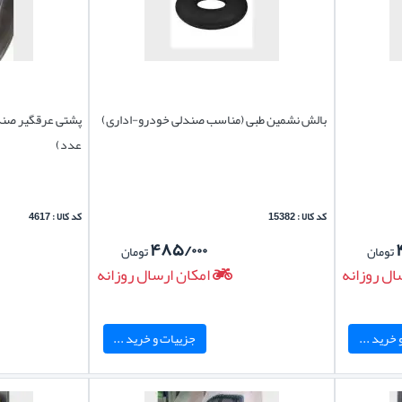
بالش نشمین طبی (مناسب صندلی خودرو-اداری)
پشتی عرقگیر صندل
عدد)
کد کالا : 15382
کد کالا : 4617
۴۸۵/۰۰۰
تومان
تومان
ال روزانه
امکان ارسال روزانه
خرید ...
جزییات و خرید ...