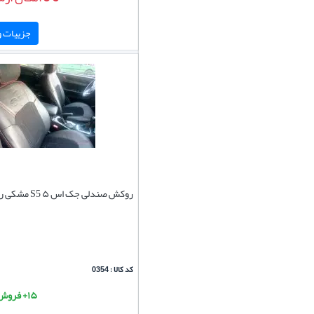
جزییات و 
روکش صندلی جک اس ۵ S5 مشکی رنگ
کد کالا : 0354
۱۵+ فروش موفق