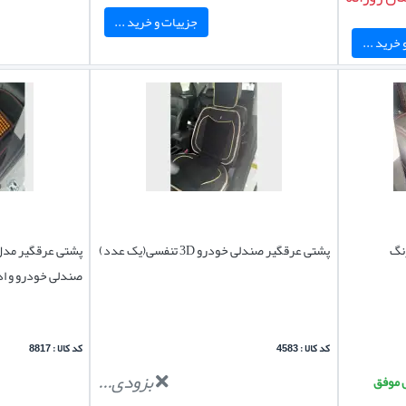
جزییات و خرید ...
خرید ...
پشتی عرقگیر صندلی خودرو 3D تنفسی(یک عدد)
پشتی عرقگیر مدل
صندلی خودرو و ا
کد کالا : 4583
کد کالا : 8817
بزودی...