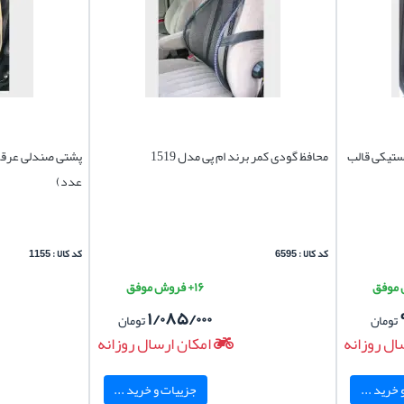
ستیکی قالب
محافظ گودی کمر برند ام پی مدل 1519
پشتی صندلی عرقگ
عدد)
کد کالا : 6595
کد کالا : 1155
۱۶+ فروش موفق
۱/۰۸۵/۰۰۰
تومان
تومان
ال روزانه
امکان ارسال روزانه
خرید ...
جزییات و خرید ...