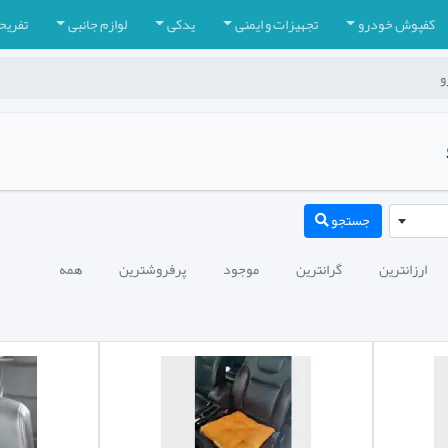
کفپوش خودرو
تجهیزات و ایمنی
یدکی
لوازم جانبی
تفریح
و
جستجو
ارزانترین
گرانترین
موجود
پرفروشترین
همه