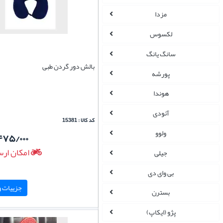
مزدا
لکسوس
سانگ یانگ
بالش دور گردن طبی
پورشه
هوندا
آئودی
کد کالا : 15381
ولوو
۴۷۵/۰۰۰
امکان ارس
جیلی
بی وای دی
جزییات و 
بسترن
پژو (ایکاپ)