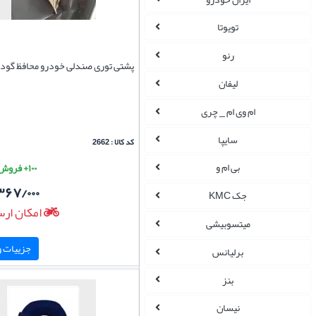
تویوتا
رنو
پشتی توری صندلی خودرو محافظ گود
لیفان
ام وی ام _ چری
سایپا
کد کالا : 2662
بی ام و
۱۰۰+ فروش موفق
۳۶۷/۰۰۰
جک KMC
امکان ارس
میتسوبیشی
جزییات و 
برلیانس
بنز
نیسان