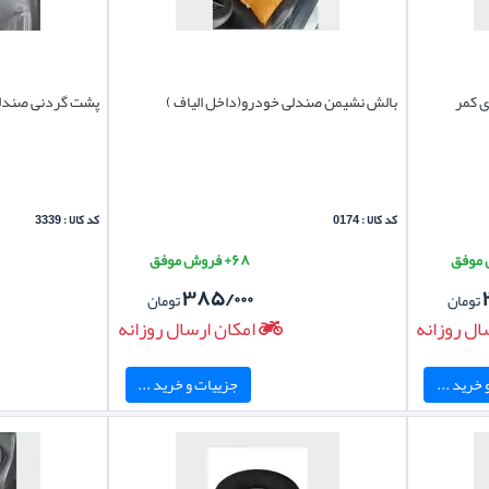
ی کمر
بالش نشیمن صندلی خودرو(داخل الیاف )
پشت گردنی صندلی خو
کد کالا : 0174
کد کالا : 3339
۶۸+ فروش موفق
۳۸۵/۰۰۰
تومان
تومان
ال روزانه
امکان ارسال روزانه
خرید ...
جزییات و خرید ...