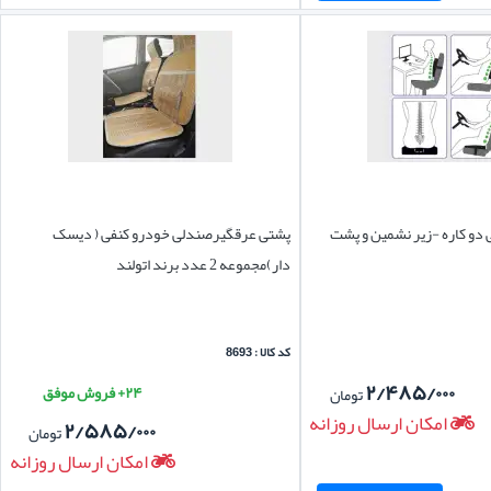
دو کاره -زیر نشمین و پشت
پشتی عرقگیرصندلی خودرو کنفی ( دیسک
دار)مجموعه 2 عدد برند اتولند
کد کالا : 8693
۲/۴۸۵/۰۰۰
۲۴+ فروش موفق
تومان
امکان ارسال روزانه
۲/۵۸۵/۰۰۰
تومان
امکان ارسال روزانه