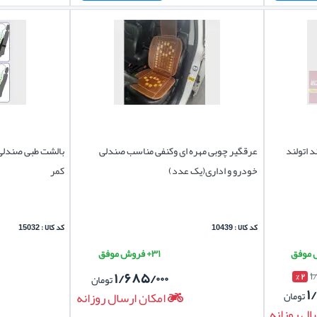
 اتولند
عرقگیر چوبی مهره ای وکنفی مناسب صندلی
بالشت طبی صندلی 
خودرو و اداری(یک عدد)
کمر
کد کالا : 10439
کد کالا : 15032
۳۱+ فروش موفق
۱/۶۸۵/۰۰۰
۱
۲ %
تومان
۱
تومان
امکان ارسال روزانه
ال روزانه