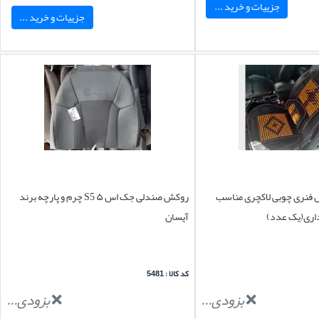
جزییات و خرید ...
جزییات و خرید ...
 فنری چوبی لاکچری مناسب
روکش صندلی جک اس ۵ S5 چرم و پارچه برند
داری(یک عدد)
آیسان
کد کالا : 5481
بزودی...
بزودی...