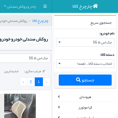
چارچرخ کالا
چادر و روکش صندلی
چارچرخ کالا
روکش صندلی خودر
جستجوی سریع
نام خودرو:
روکش صندلی خودرو خودرو
جک اس ۵ S5
دسته کالا:
جک اس ۵ S5
انتخاب دسته کالا...(همه)
مرتب سازی:
جدیدترین

جستجو
›
2
1
‹
هیوندای
کیا موتورز
ایران خودرو