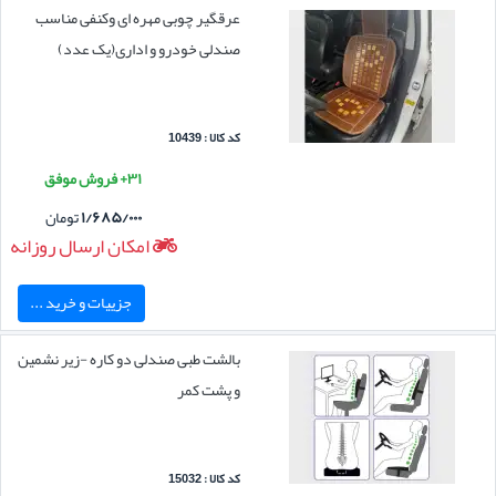
عرقگیر چوبی مهره ای وکنفی مناسب
صندلی خودرو و اداری(یک عدد)
کد کالا : 10439
۳۱+ فروش موفق
۱/۶۸۵/۰۰۰
تومان
امکان ارسال روزانه
جزییات و خرید ...
بالشت طبی صندلی دو کاره -زیر نشمین
و پشت کمر
کد کالا : 15032