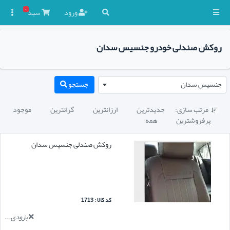
۰
ورود
سبد

روکش صندلی خودرو جنسیس سدان
جنسیس سدان
جستجو
مرتب سازی:
جدیدترین
ارزانترین
گرانترین
موجود

پرفروشترین
همه
روکش صندلی جنسیس سدان
کد کالا : 1713
بزودی...