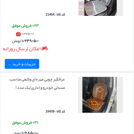
کد کالا : 11454
۲۳+ فروش موفق
۱/۲۷۵/۰۰۰
۲ %
۱/۲۴۹/۵۰۰
تومان
امکان ارسال روزانه
جزییات و خرید ...
عرقگیر چوبی مهره ای وکنفی مناسب
صندلی خودرو و اداری(یک عدد)
کد کالا : 10439
۳۱+ فروش موفق
۱/۶۸۵/۰۰۰
تومان