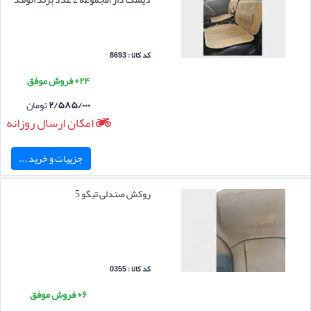
کد کالا : 8693
۲۴+ فروش موفق
۲/۵۸۵/۰۰۰
تومان
امکان ارسال روزانه
جزییات و خرید ...
روکش صندلی تیگو 5
کد کالا : 0355
۶+ فروش موفق