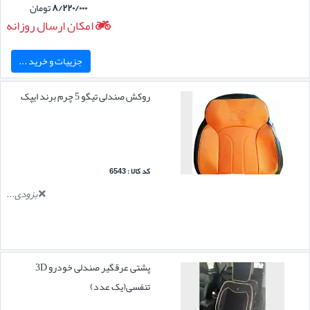
۸/۲۲۰/۰۰۰
تومان
امکان ارسال روزانه
جزییات و خرید ...
روکش صندلی تیگو 5 چرم برند ایپک
کد کالا : 6543
بزودی...
پشتی عرقگیر صندلی خودرو 3D
تنفسی(یک عدد)