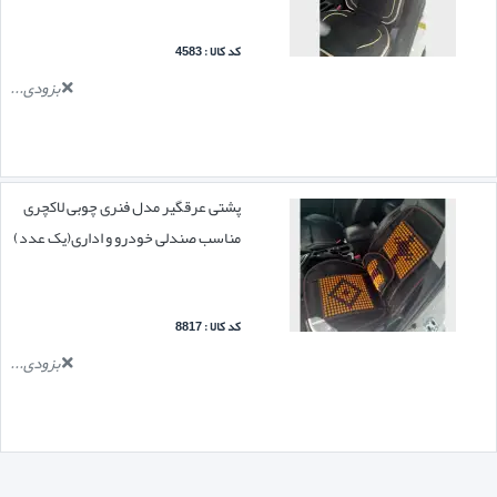
کد کالا : 4583
بزودی...
پشتی عرقگیر مدل فنری چوبی لاکچری
مناسب صندلی خودرو و اداری(یک عدد)
کد کالا : 8817
بزودی...