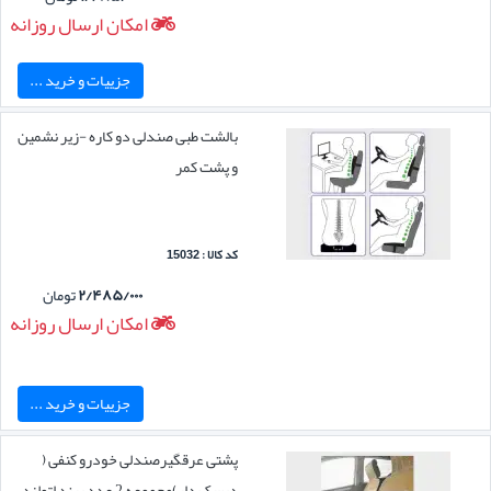
امکان ارسال روزانه
جزییات و خرید ...
بالشت طبی صندلی دو کاره -زیر نشمین
و پشت کمر
کد کالا : 15032
۲/۴۸۵/۰۰۰
تومان
امکان ارسال روزانه
جزییات و خرید ...
پشتی عرقگیرصندلی خودرو کنفی (
دیسک دار)مجموعه 2 عدد برند اتولند