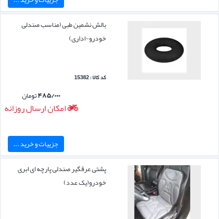
بالش نشمین طبی (مناسب صندلی
خودرو-اداری)
کد کالا : 15382
۴۸۵/۰۰۰
تومان
امکان ارسال روزانه
جزییات و خرید ...
پشتی عرقگیر صندلی پارچه ای ابری
خودرو(یک عدد)