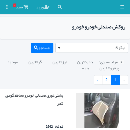
۰
ورود
سبد

روکش صندلی خودرو خودرو
تیگو 5
جستجو
مرتب سازی:
جدیدترین
ارزانترین
گرانترین
موجود

پرفروشترین
همه
›
2
1
‹
پشتی توری صندلی خودرو محافظ گودی
کمر
کد کالا : 2662