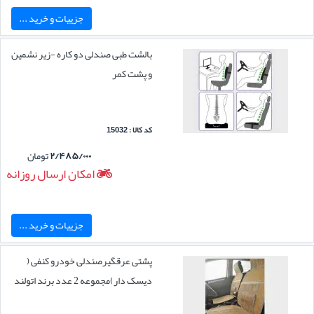
جزییات و خرید ...
بالشت طبی صندلی دو کاره -زیر نشمین
و پشت کمر
کد کالا : 15032
۲/۴۸۵/۰۰۰
تومان
امکان ارسال روزانه
جزییات و خرید ...
پشتی عرقگیرصندلی خودرو کنفی (
دیسک دار)مجموعه 2 عدد برند اتولند