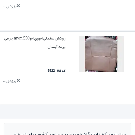
بزودی...
روکش صندلی ام وی ام mvm 550 چرمی
برند آیسان
کد کالا : 5522
بزودی...
سالها بود که دارندگان خودرو در سراسر کشور برای تهیه و