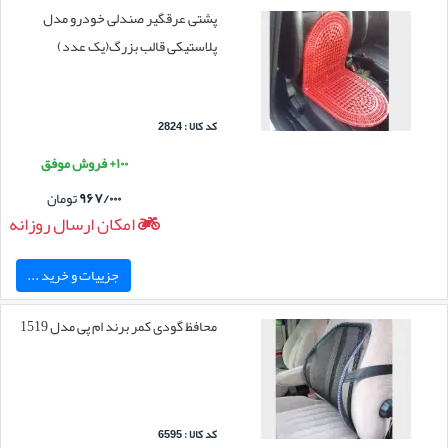
پشتی عرقگیر صندلی خودرو مدل
پلاستیکی قالب بزرگ(یک عدد)
کد کالا : 2824
۱۰۰+ فروش موفق
۹۶۷/۰۰۰
تومان
امکان ارسال روزانه
جزییات و خرید ...
محافظ گودی کمر برند ام پی مدل 1519
کد کالا : 6595