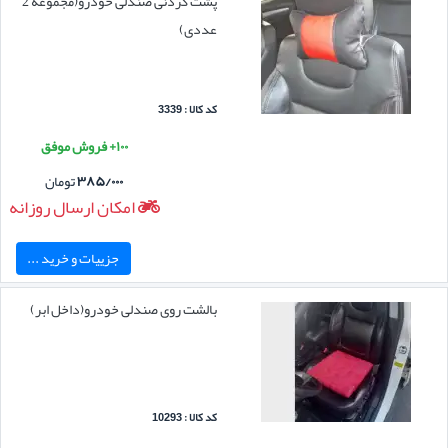
پشت گردنی صندلی خودرو(مجموعه 2
عددی)
کد کالا : 3339
۱۰۰+ فروش موفق
۳۸۵/۰۰۰
تومان
امکان ارسال روزانه
جزییات و خرید ...
بالشت روی صندلی خودرو(داخل ابر)
کد کالا : 10293