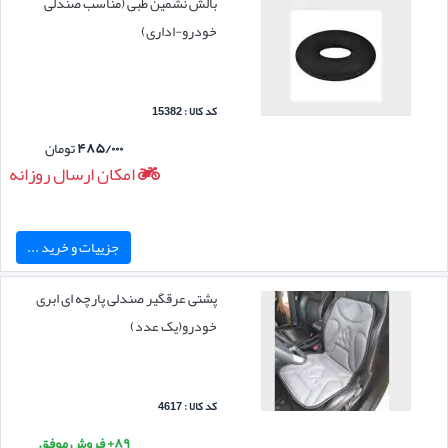
بالش نشمین طبی (مناسب صندلی
خودرو-اداری)
کد کالا : 15382
۴۸۵/۰۰۰
تومان
امکان ارسال روزانه
جزییات و خرید ...
پشتی عرقگیر صندلی پارچه ای ابری
خودرو(یک عدد)
کد کالا : 4617
۸۹+ فروش موفق