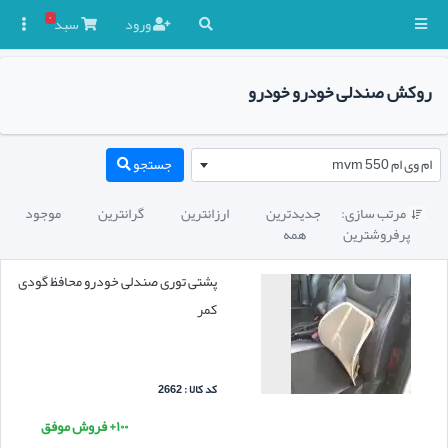
۰
ورود
سبد

روکش صندلی خودرو خودرو
ام وی ام mvm 550
جستجو
مرتب سازی:
جدیدترین
ارزانترین
گرانترین
موجود

پرفروشترین
همه
پشتی توری صندلی خودرو محافظ گودی
کمر
کد کالا : 2662
۱۰۰+ فروش موفق