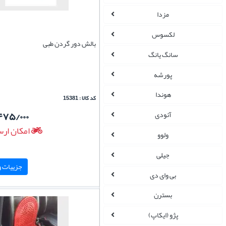
مزدا
لکسوس
بالش دور گردن طبی
سانگ یانگ
پورشه
هوندا
کد کالا : 15381
۴۷۵/۰۰۰
آئودی
امکان ارس
ولوو
جیلی
جزییات و 
بی وای دی
بسترن
پژو (ایکاپ)