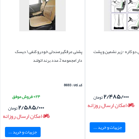
دو کاره -زیر نشمین و پشت
پشتی عرقگیرصندلی خودرو کنفی ( دیسک
دار)مجموعه 2 عدد برند اتولند
کد کالا : 8693
۲/۴۸۵/۰۰۰
۲۴+ فروش موفق
تومان
امکان ارسال روزانه
۲/۵۸۵/۰۰۰
تومان
امکان ارسال روزانه
جزییات و خرید ...
جزییات و خرید ...