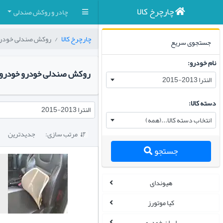
چارچرخ کالا
چادر و روکش صندلی
چارچرخ کالا
روکش صندلی خودر
جستجوی سریع
نام خودرو:
روکش صندلی خودرو خودرو
النترا 2013-2015
دسته کالا:
النترا 2013-2015
انتخاب دسته کالا...(همه)
مرتب سازی:
جدیدترین

جستجو
هیوندای
کیا موتورز
ایران خودرو