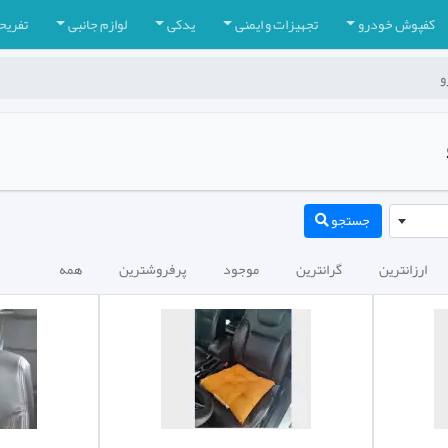
کفپوش خودرو
تجهیزات و ایمنی
یدکی
لوازم جانبی
تفریح
و
جستجو
ارزانترین
گرانترین
موجود
پرفروشترین
همه