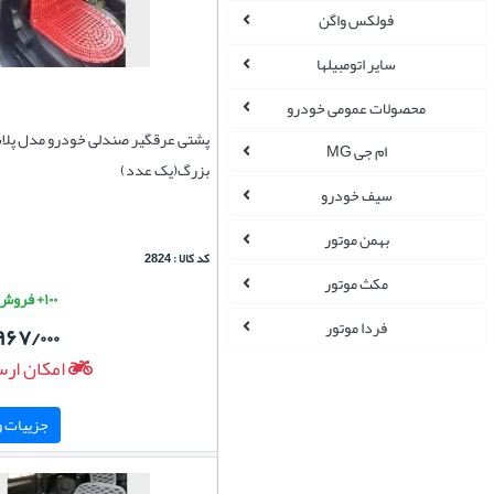
فولکس واگن
سایر اتومبیلها
محصولات عمومی خودرو
پشتی عرقگیر صندلی خودرو مدل پلا
ام جی MG
بزرگ(یک عدد)
سیف خودرو
بهمن موتور
کد کالا : 2824
مکث موتور
۱۰۰+ فروش موفق
فردا موتور
۹۶۷/۰۰۰
امکان ارس
جزییات و 