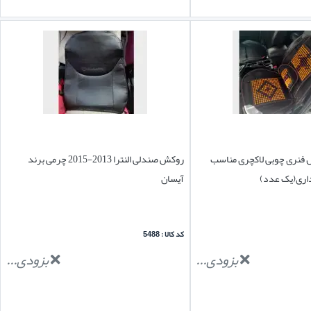
 فنری چوبی لاکچری مناسب
روکش صندلی النترا 2013-2015 چرمی برند
داری(یک عدد)
آیسان
کد کالا : 5488
بزودی...
بزودی...