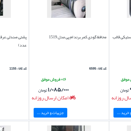
ستیکی قالب
محافظ گودی کمر برند ام پی مدل 1519
پشتی صندلی عرقگ
عدد)
کد کالا : 6595
کد کالا : 1155
۱۶+ فروش موفق
۱/۰۸۵/۰۰۰
تومان
تومان
ال روزانه
امکان ارسال روزانه
خرید ...
جزییات و خرید ...