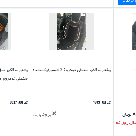
پشتی عرقگیر صندلی خودرو 3D تنفسی(یک عدد)
پشتی عرقگیر مدل
صندلی خودرو و ا
کد کالا : 4583
کد کالا : 8817
۸
بزودی...
تومان
ال روزانه