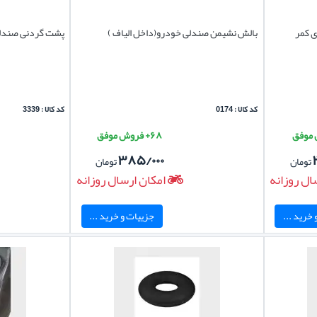
ی کمر
بالش نشیمن صندلی خودرو(داخل الیاف )
پشت گردنی صندلی خو
کد کالا : 0174
کد کالا : 3339
۶۸+ فروش موفق
۳۸۵/۰۰۰
تومان
تومان
ال روزانه
امکان ارسال روزانه
خرید ...
جزییات و خرید ...