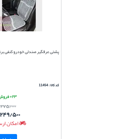
پشتی عرقگیر صندلی خودرو کنفی برند
کد کالا : 11454
۲۳+ فروش موفق
/۲۷۵/۰۰۰
/۲۴۹/۵۰۰
امکان ارس
جزییات و 