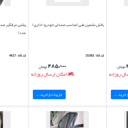
بالش نشمین طبی (مناسب صندلی خودرو-اداری)
پشتی عرقگیر صندل
عدد)
کد کالا : 15382
کد کالا : 4617
۴۸۵/۰۰۰
تومان
تومان
ال روزانه
امکان ارسال روزانه
خرید ...
جزییات و خرید ...