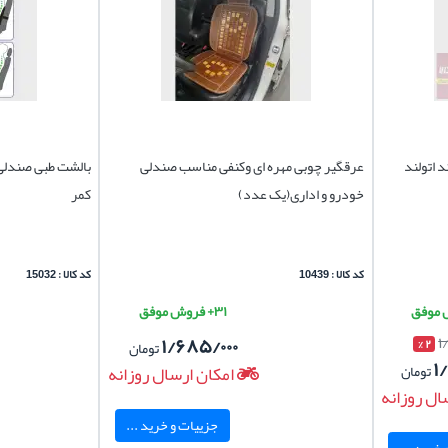
 اتولند
عرقگیر چوبی مهره ای وکنفی مناسب صندلی
بالشت طبی صندلی 
خودرو و اداری(یک عدد)
کمر
کد کالا : 10439
کد کالا : 15032
۳۱+ فروش موفق
۱/۶۸۵/۰۰۰
۱
۲ %
تومان
۱
تومان
امکان ارسال روزانه
ال روزانه
جزییات و خرید ...
خرید ...