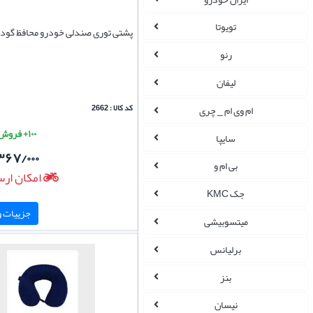
تویوتا
پشتی توری صندلی خودرو محافظ گود
رنو
لیفان
کد کالا : 2662
ام وی ام _ چری
۱۰۰+ فروش موفق
سایپا
۳۶۷/۰۰۰
بی ام و
امکان ارس
جک KMC
جزییات و 
میتسوبیشی
برلیانس
بنز
نیسان