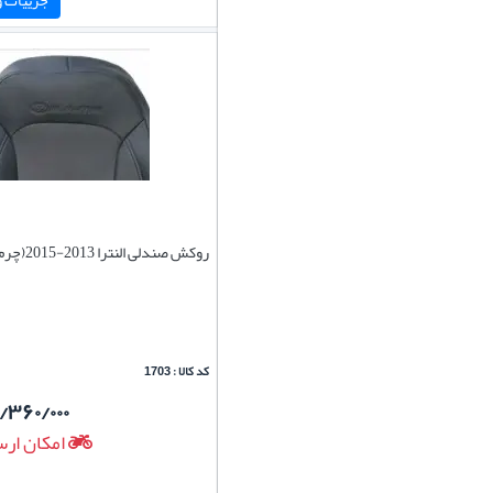
روکش صندلی النترا 2013-2015(چرم)
کد کالا : 1703
/۳۶۰/۰۰۰
امکان ارس