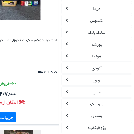
مزدا
لکسوس
سانگ یانگ
نظم دهنده کمربندی صندوق عقب خو
پورشه
هوندا
آئودی
کد کالا : 10433
ولوو
۱۰۰+ فروش موفق
جیلی
۲۰۷/۰۰۰
امکان ارس
بی وای دی
بسترن
جزییات و 
پژو (ایکاپ)