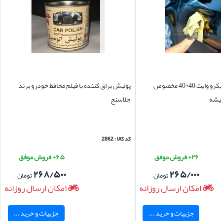
دستمال نظافت میکرو وایت 40*40 مخصوص
پولیش براق کننده با فیلم محافظ خودرو برند
یشه
جلاسنج
کد کالا : 2862
۲۶+ فروش موفق
۶۵+ فروش موفق
۲۶۸/۵۰۰
۲۶۵/۰۰۰
تومان
تومان
امکان ارسال روزانه
امکان ارسال روزانه
جزییات و خرید ...
جزییات و خرید ...