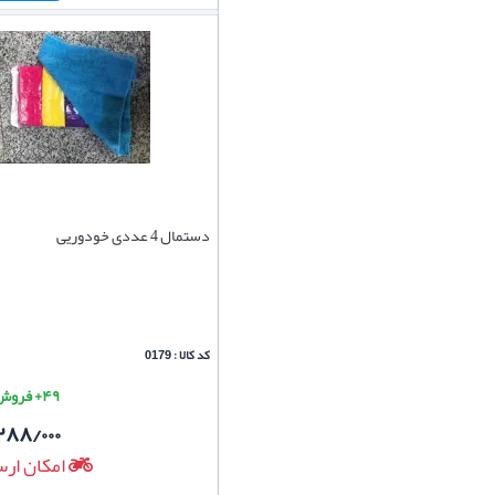
دستمال 4 عددی خودوریی
کد کالا : 0179
۴۹+ فروش موفق
۲۸۸/۰۰۰
امکان ارس