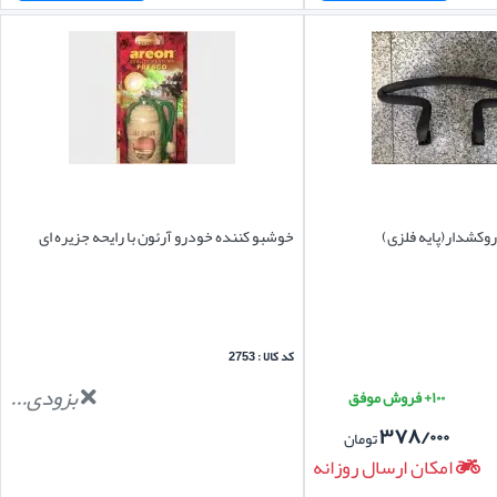
روکشدار(پایه فلزی)
خوشبو کننده خودرو آرئون با رایحه جزیره ای
کد کالا : 2753
بزودی...
۱۰۰+ فروش موفق
۳۷۸/۰۰۰
تومان
امکان ارسال روزانه