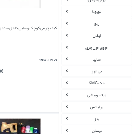
تویوتا
رنو
کیف چرمی کوچک وسایل داخل صندو
لیفان
ام وی ام _ چری
سایپا
کد کالا : 1952
بی ام و
جک KMC
میتسوبیشی
برلیانس
بنز
نیسان