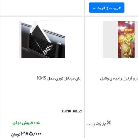
جزییات و خرید ...
و آرئون راحیه ی وانیل
جای موبایل توری مدل KMS
کد کالا : 15030
بزودی...
۱۵+ فروش موفق
۳۸۵/۰۰۰
تومان