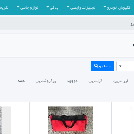
کفپوش خودرو
تجهیزات و ایمنی
یدکی
لوازم جانبی
تفریح
رو
جستجو
ارزانترین
گرانترین
موجود
پرفروشترین
همه