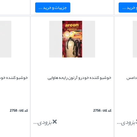
خرید ...
جزییات و خرید ...
آدامس
خوشبو کننده خودرو آرئون رایحه هاوایی
خوشبو کننده خودر
کد کالا : 2756
کد کالا : 2758
بزودی...
بزودی...