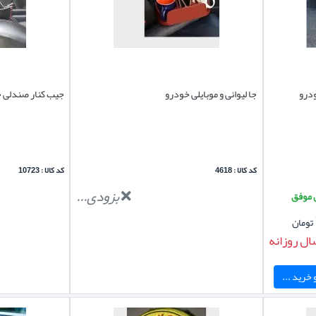
درو
جا لیوانی و موبایلی خودرو
جیب کنار صندلی 
کد کالا : 4618
کد کالا : 10723
بزودی...
تومان
ال روزانه
خرید ...