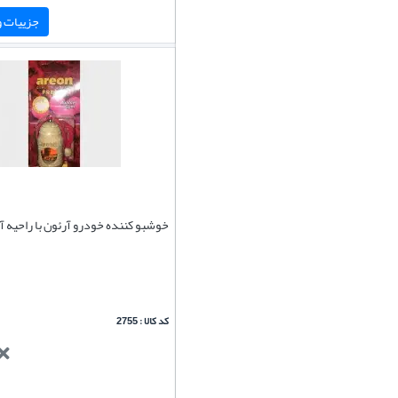
جزییات و 
خوشبو کننده خودرو آرئون با راحیه 
کد کالا : 2755