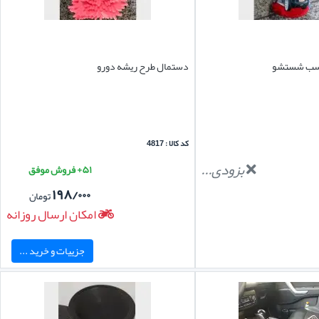
ناسب شستشو
دستمال طرح ریشه دورو
کد کالا : 4817
بزودی...
۵۱+ فروش موفق
۱۹۸/۰۰۰
تومان
امکان ارسال روزانه
جزییات و خرید ...