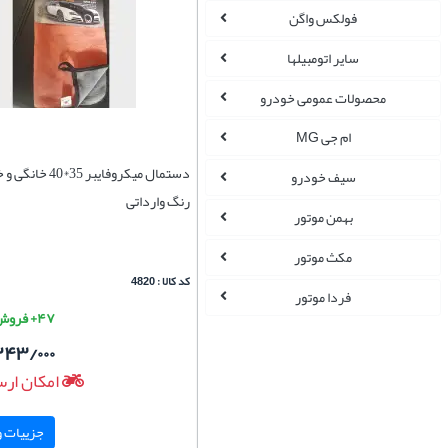
فولکس واگن
سایر اتومبیلها
محصولات عمومی خودرو
ام جی MG
دستمال میکروفایبر 5
سیف خودرو
رنگ وارداتی
بهمن موتور
مکث موتور
کد کالا : 4820
فردا موتور
۴۷+ فروش موفق
۲۴۳/۰۰۰
امکان ارس
جزییات و 