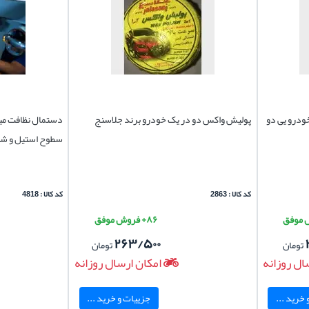
3*40 خانگی و خودرو یی دو
پولیش واکس دو در یک خودرو برند جلاسنج
سطوح استیل و ش
کد کالا : 2863
کد کالا : 4818
۸۶+ فروش موفق
۲۶۳/۵۰۰
تومان
تومان
ال روزانه
امکان ارسال روزانه
خرید ...
جزییات و خرید ...