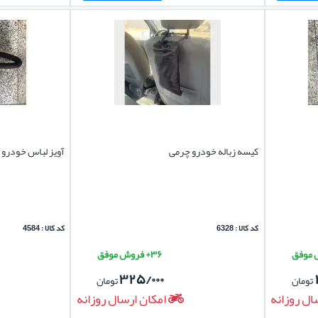
کیسه زباله خودرو چرمی
آویز لباس خودرو 
کد کالا : 6328
کد کالا : 4584
۳۶+ فروش موفق
۳۲۵/۰۰۰
تومان
تومان
ال روزانه
امکان ارسال روزانه