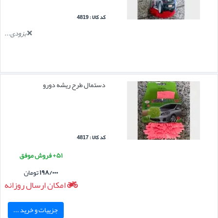
کد کالا : 4819
بزودی...
دستمال طرح ریشه دورو
کد کالا : 4817
۵۱+ فروش موفق
۱۹۸/۰۰۰
تومان
امکان ارسال روزانه
جزییات و خرید ...