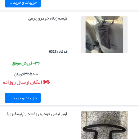
جزییات و خرید ...
کیسه زباله خودرو چرمی
کد کالا : 6328
۳۶+ فروش موفق
۳۲۵/۰۰۰
تومان
امکان ارسال روزانه
جزییات و خرید ...
آویز لباس خودرو روکشدار(پایه فلزی)