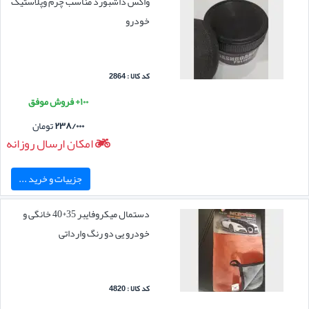
واکس داشبورد مناسب چرم وپلاستیک
خودرو
کد کالا : 2864
۱۰۰+ فروش موفق
۲۳۸/۰۰۰
تومان
امکان ارسال روزانه
جزییات و خرید ...
دستمال میکروفایبر 35*40 خانگی و
خودرو یی دو رنگ وارداتی
کد کالا : 4820