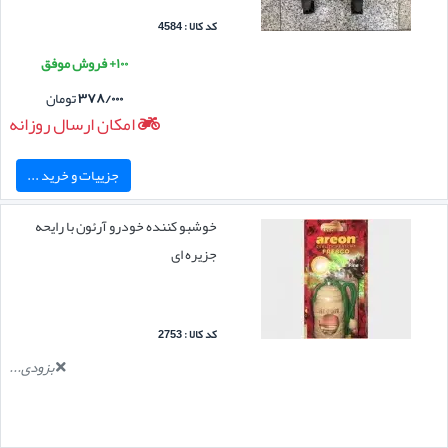
کد کالا : 4584
۱۰۰+ فروش موفق
۳۷۸/۰۰۰
تومان
امکان ارسال روزانه
جزییات و خرید ...
خوشبو کننده خودرو آرئون با رایحه
جزیره ای
کد کالا : 2753
بزودی...