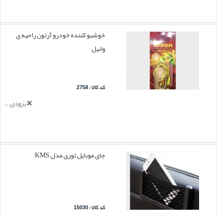
خوشبو کننده خودرو آرئون راحیه ی
وانیل
کد کالا : 2758
بزودی...
جای موبایل توری مدل KMS
کد کالا : 15030