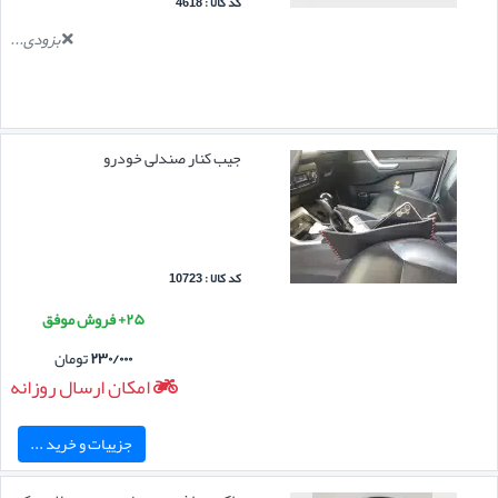
کد کالا : 4618
بزودی...
جیب کنار صندلی خودرو
کد کالا : 10723
۲۵+ فروش موفق
۲۳۰/۰۰۰
تومان
امکان ارسال روزانه
جزییات و خرید ...