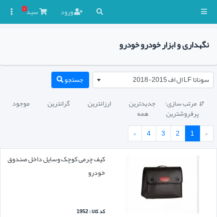
۰
ورود
سبد

نگهداری و ابزار خودرو خودرو
سوناتا LF ال اف 2015-2018
جستجو
مرتب سازی:
جدیدترین
ارزانترین
گرانترین
موجود

پرفروشترین
همه
›
4
3
2
1
‹
کیف چرمی کوچک وسایل داخل صندوق
خودرو
کد کالا : 1952