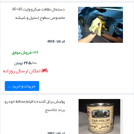
دستمال نظافت میکرو وایت 40*40
مخصوص سطوح استیل و شیشه
کد کالا : 4818
۲۶+ فروش موفق
۲۶۵/۰۰۰
تومان
امکان ارسال روزانه
جزییات و خرید ...
پولیش براق کننده با فیلم محافظ خودرو
برند جلاسنج
کد کالا : 2862