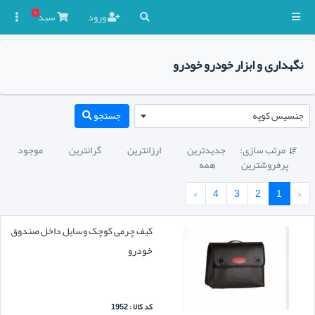
۰
ورود
سبد

نگهداری و ابزار خودرو خودرو
جنسیس کوپه
جستجو
مرتب سازی:
جدیدترین
ارزانترین
گرانترین
موجود

پرفروشترین
همه
›
4
3
2
1
‹
کیف چرمی کوچک وسایل داخل صندوق
خودرو
کد کالا : 1952