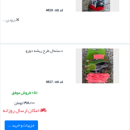
کد کالا : 4819
بزودی...
دستمال طرح ریشه دورو
کد کالا : 4817
۵۱+ فروش موفق
۱۹۸/۰۰۰
تومان
امکان ارسال روزانه
جزییات و خرید ...