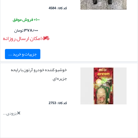
کد کالا : 4584
۱۰۰+ فروش موفق
۳۷۸/۰۰۰
تومان
امکان ارسال روزانه
جزییات و خرید ...
خوشبو کننده خودرو آرئون با رایحه
جزیره ای
کد کالا : 2753
بزودی...