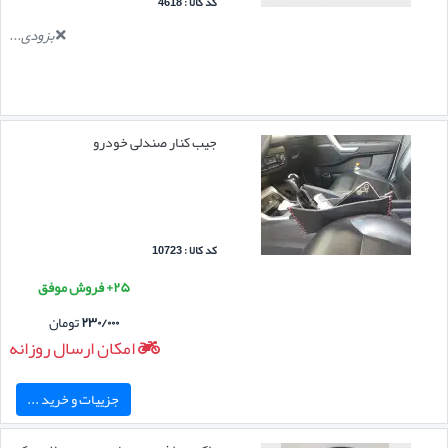
کد کالا : 4618
بزودی...
جیب کنار صندلی خودرو
کد کالا : 10723
۲۵+ فروش موفق
۲۳۰/۰۰۰
تومان
امکان ارسال روزانه
جزییات و خرید ...