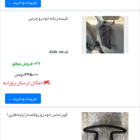
جزییات و خرید ...
کیسه زباله خودرو چرمی
کد کالا : 6328
۳۶+ فروش موفق
۳۲۵/۰۰۰
تومان
امکان ارسال روزانه
جزییات و خرید ...
آویز لباس خودرو روکشدار(پایه فلزی)