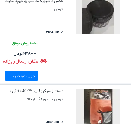
واکس داشبورد مناسب چرم وپلاستیک
خودرو
کد کالا : 2864
۱۰۰+ فروش موفق
۲۳۸/۰۰۰
تومان
امکان ارسال روزانه
جزییات و خرید ...
دستمال میکروفایبر 35*40 خانگی و
خودرو یی دو رنگ وارداتی
کد کالا : 4820