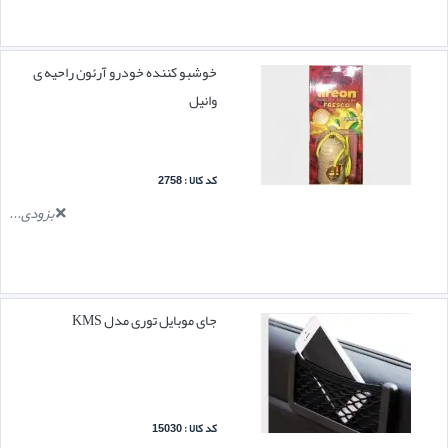
خوشبو کننده خودرو آرئون راحیه ی
وانیل
کد کالا : 2758
بزودی...
جای موبایل توری مدل KMS
کد کالا : 15030