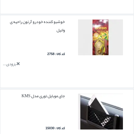
خوشبو کننده خودرو آرئون راحیه ی
وانیل
کد کالا : 2758
بزودی...
جای موبایل توری مدل KMS
کد کالا : 15030