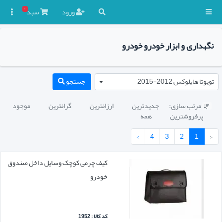
۰
ورود
سبد

نگهداری و ابزار خودرو خودرو
تویوتا هایلوکس 2012-2015
جستجو
مرتب سازی:
جدیدترین
ارزانترین
گرانترین
موجود

پرفروشترین
همه
›
4
3
2
1
‹
کیف چرمی کوچک وسایل داخل صندوق
خودرو
کد کالا : 1952