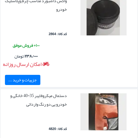
واکس داشبورد مناسب چرم وپلاستیک
خودرو
کد کالا : 2864
۱۰۰+ فروش موفق
۲۳۸/۰۰۰
تومان
امکان ارسال روزانه
جزییات و خرید ...
دستمال میکروفایبر 35*40 خانگی و
خودرو یی دو رنگ وارداتی
کد کالا : 4820