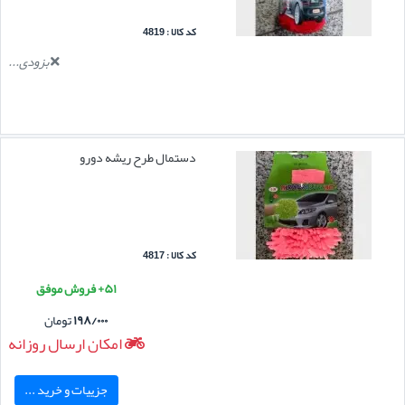
کد کالا : 4819
بزودی...
دستمال طرح ریشه دورو
کد کالا : 4817
۵۱+ فروش موفق
۱۹۸/۰۰۰
تومان
امکان ارسال روزانه
جزییات و خرید ...