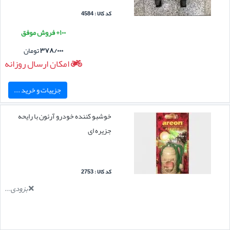
کد کالا : 4584
۱۰۰+ فروش موفق
۳۷۸/۰۰۰
تومان
امکان ارسال روزانه
جزییات و خرید ...
خوشبو کننده خودرو آرئون با رایحه
جزیره ای
کد کالا : 2753
بزودی...