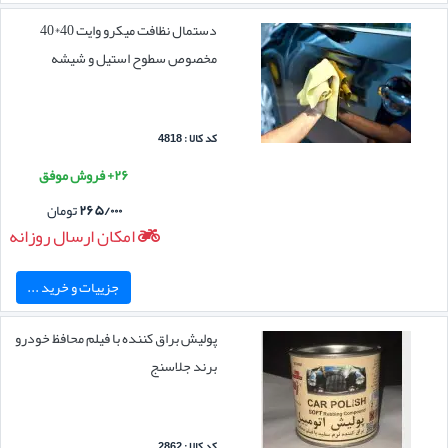
دستمال نظافت میکرو وایت 40*40
مخصوص سطوح استیل و شیشه
کد کالا : 4818
۲۶+ فروش موفق
۲۶۵/۰۰۰
تومان
امکان ارسال روزانه
جزییات و خرید ...
پولیش براق کننده با فیلم محافظ خودرو
برند جلاسنج
کد کالا : 2862