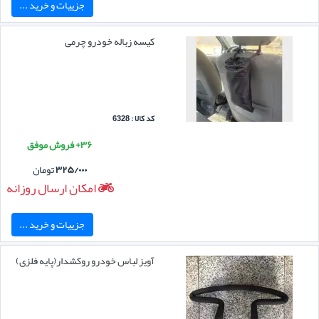
جزییات و خرید ...
کیسه زباله خودرو چرمی
کد کالا : 6328
۳۶+ فروش موفق
۳۲۵/۰۰۰
تومان
امکان ارسال روزانه
جزییات و خرید ...
آویز لباس خودرو روکشدار(پایه فلزی)