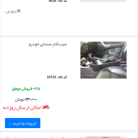
کد کالا : 4618
بزودی...
جیب کنار صندلی خودرو
کد کالا : 10723
۲۵+ فروش موفق
۲۳۰/۰۰۰
تومان
امکان ارسال روزانه
جزییات و خرید ...