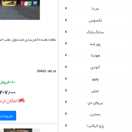
مزدا
لکسوس
سانگ یانگ
نظم دهنده کمربندی صندوق عقب خو
پورشه
هوندا
آئودی
کد کالا : 10433
ولوو
۱۰۰+ فروش موفق
جیلی
۲۰۷/۰۰۰
امکان ارس
بی وای دی
بسترن
جزییات و 
پژو (ایکاپ)