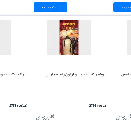
خرید ...
جزییات و خرید ...
آدامس
خوشبو کننده خودرو آرئون رایحه هاوایی
خوشبو کننده خودر
کد کالا : 2756
کد کالا : 2758
بزودی...
بزودی...