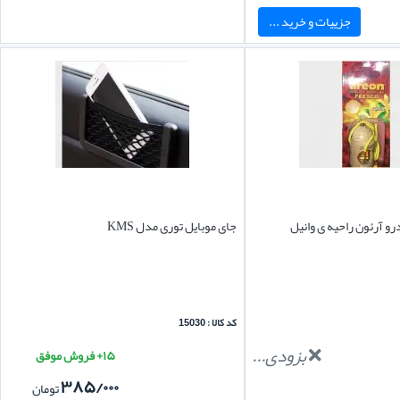
جزییات و خرید ...
و آرئون راحیه ی وانیل
جای موبایل توری مدل KMS
کد کالا : 15030
بزودی...
۱۵+ فروش موفق
۳۸۵/۰۰۰
تومان