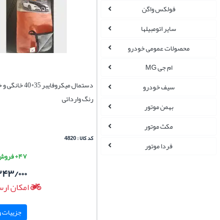
فولکس واگن
سایر اتومبیلها
محصولات عمومی خودرو
ام جی MG
دستمال میکروفایبر 5
سیف خودرو
رنگ وارداتی
بهمن موتور
مکث موتور
کد کالا : 4820
فردا موتور
۴۷+ فروش موفق
۲۴۳/۰۰۰
امکان ارس
جزییات و 