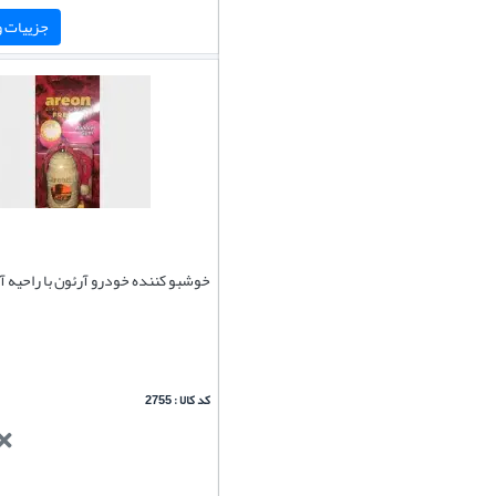
جزییات و 
خوشبو کننده خودرو آرئون با راحیه 
کد کالا : 2755