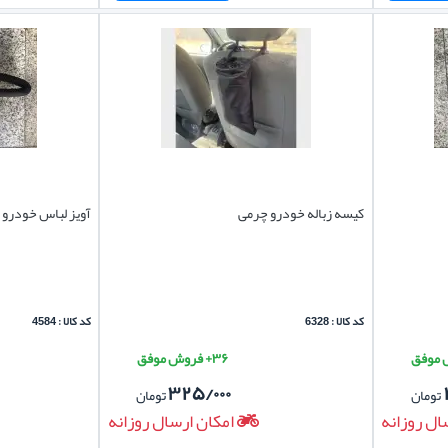
کیسه زباله خودرو چرمی
آویز لباس خودرو 
کد کالا : 6328
کد کالا : 4584
۳۶+ فروش موفق
۳۲۵/۰۰۰
تومان
تومان
ال روزانه
امکان ارسال روزانه