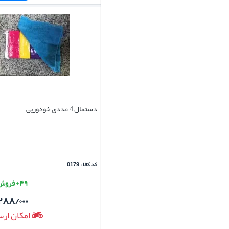
دستمال 4 عددی خودوریی
کد کالا : 0179
۴۹+ فروش موفق
۲۸۸/۰۰۰
امکان ارس