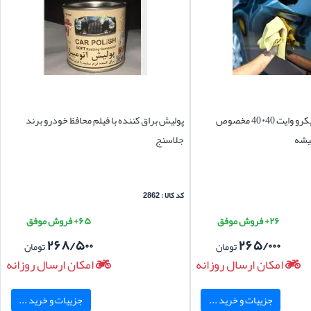
دستمال نظافت میکرو وایت 40*40 مخصوص
پولیش براق کننده با فیلم محافظ خودرو برند
یشه
جلاسنج
کد کالا : 2862
۲۶+ فروش موفق
۶۵+ فروش موفق
۲۶۸/۵۰۰
۲۶۵/۰۰۰
تومان
تومان
امکان ارسال روزانه
امکان ارسال روزانه
جزییات و خرید ...
جزییات و خرید ...