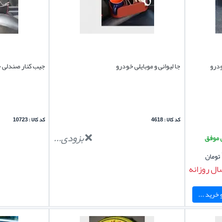
درو
جا لیوانی و موبایلی خودرو
جیب کنار صندلی 
کد کالا : 4618
کد کالا : 10723
بزودی...
تومان
ال روزانه
خرید ...