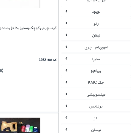
تویوتا
رنو
کیف چرمی کوچک وسایل داخل صندو
لیفان
ام وی ام _ چری
سایپا
کد کالا : 1952
بی ام و
جک KMC
میتسوبیشی
برلیانس
بنز
نیسان