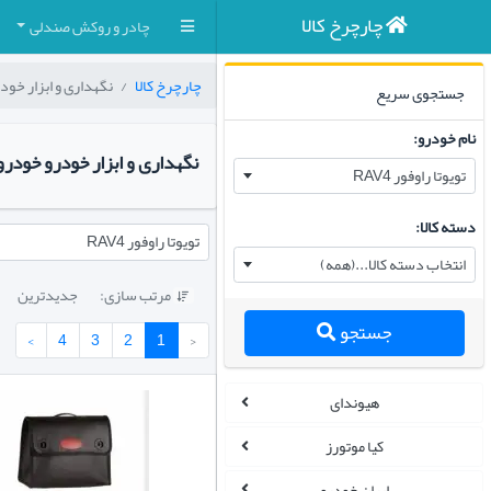
چارچرخ کالا
چادر و روکش صندلی
چارچرخ کالا
نگهداری و ابزار خود
جستجوی سریع
نام خودرو:
نگهداری و ابزار خودرو خودرو
تویوتا راوفور RAV4
دسته کالا:
تویوتا راوفور RAV4
انتخاب دسته کالا...(همه)
مرتب سازی:
جدیدترین

جستجو
›
4
3
2
1
‹
هیوندای
کیا موتورز
ایران خودرو