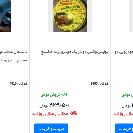
3*40 خانگی و خودرو یی دو
پولیش واکس دو در یک خودرو برند جلاسنج
سطوح استیل و ش
کد کالا : 2863
کد کالا : 4818
۸۶+ فروش موفق
۲۶۳/۵۰۰
تومان
تومان
ال روزانه
امکان ارسال روزانه
خرید ...
جزییات و خرید ...