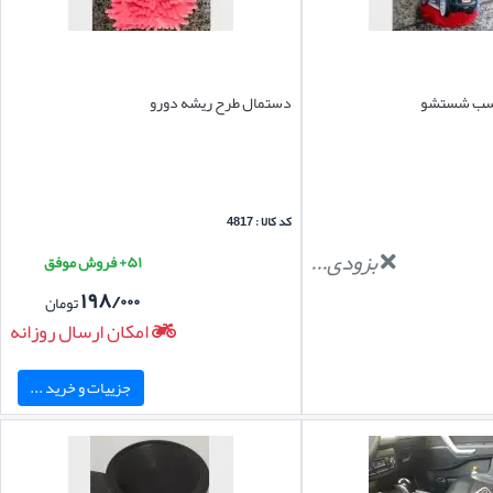
ناسب شستشو
دستمال طرح ریشه دورو
کد کالا : 4817
بزودی...
۵۱+ فروش موفق
۱۹۸/۰۰۰
تومان
امکان ارسال روزانه
جزییات و خرید ...