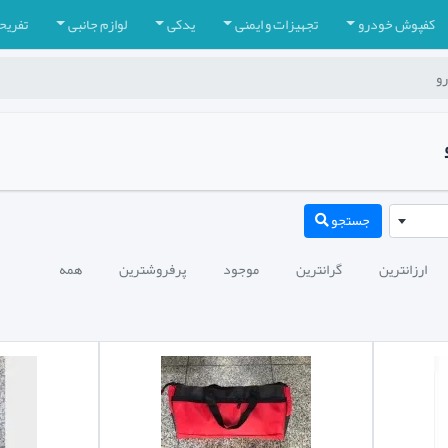
کفپوش خودرو
تجهیزات و ایمنی
یدکی
لوازم جانبی
تفریح
رو
جستجو
ارزانترین
گرانترین
موجود
پرفروشترین
همه