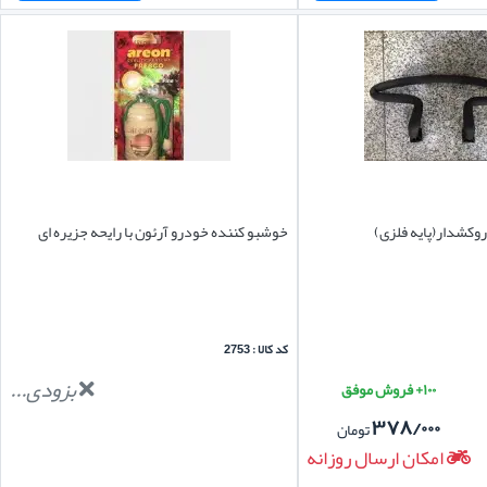
روکشدار(پایه فلزی)
خوشبو کننده خودرو آرئون با رایحه جزیره ای
کد کالا : 2753
بزودی...
۱۰۰+ فروش موفق
۳۷۸/۰۰۰
تومان
امکان ارسال روزانه