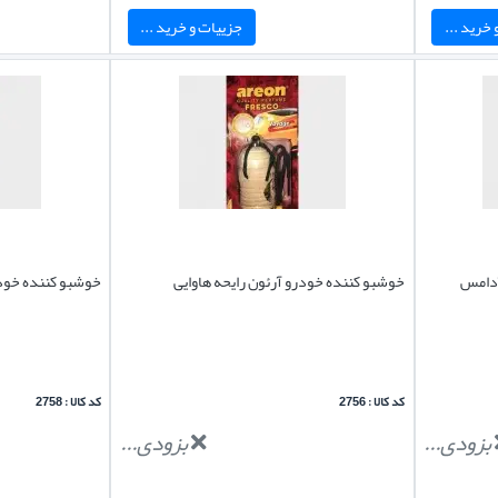
خرید ...
جزییات و خرید ...
آدامس
خوشبو کننده خودرو آرئون رایحه هاوایی
خوشبو کننده خودر
کد کالا : 2756
کد کالا : 2758
بزودی...
بزودی...