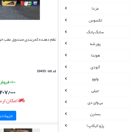
مزدا
لکسوس
سانگ یانگ
نظم دهنده کمربندی صندوق عقب خو
پورشه
هوندا
آئودی
کد کالا : 10433
ولوو
۱۰۰+ فروش موفق
جیلی
۲۰۷/۰۰۰
امکان ارس
بی وای دی
بسترن
جزییات و 
پژو (ایکاپ)