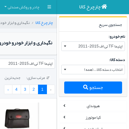
چارچرخ کالا
چادر و روکش صندلی
چارچرخ کالا
نگهداری و ابزار خود
جستجوی سریع
نام خودرو:
نگهداری و ابزار خودرو خودرو
اپتیما TF تی اف 2015-2011
دسته کالا:
اپتیما TF تی اف 2015-2011
انتخاب دسته کالا...(همه)
مرتب سازی:
جدیدترین

جستجو
›
4
3
2
1
‹
هیوندای
کیا موتورز
ایران خودرو