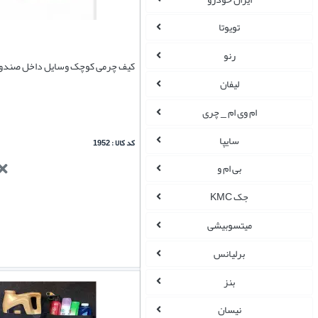
تویوتا
رنو
کیف چرمی کوچک وسایل داخل صندو
لیفان
ام وی ام _ چری
سایپا
کد کالا : 1952
بی ام و
جک KMC
میتسوبیشی
برلیانس
بنز
نیسان