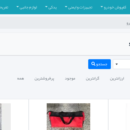
کفپوش خودرو
تجهیزات و ایمنی
یدکی
لوازم جانبی
تفریح
رو
جستجو
ارزانترین
گرانترین
موجود
پرفروشترین
همه