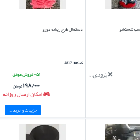
ناسب شستشو
دستمال طرح ریشه دورو
کد کالا : 4817
بزودی...
۵۱+ فروش موفق
۱۹۸/۰۰۰
تومان
امکان ارسال روزانه
جزییات و خرید ...