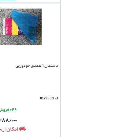
دستمال 4 عددی خودوریی
کد کالا : 0179
۴۹+ فروش موفق
۲۸۸/۰۰۰
امکان ارس