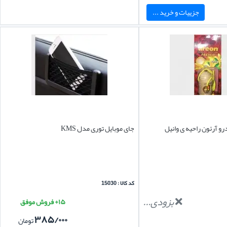
جزییات و خرید ...
و آرئون راحیه ی وانیل
جای موبایل توری مدل KMS
کد کالا : 15030
بزودی...
۱۵+ فروش موفق
۳۸۵/۰۰۰
تومان