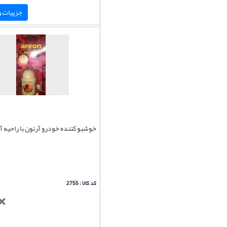
جزییات و 
خوشبو کننده خودرو آرئون با راحیه 
کد کالا : 2755