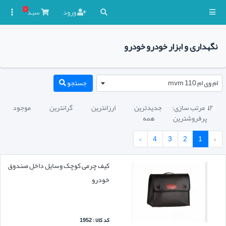
۰
ورود
سبد

نگهداری و ابزار خودرو خودرو
ام وی ام mvm 110
جستجو
مرتب سازی:
جدیدترین
ارزانترین
گرانترین
موجود

پرفروشترین
همه
›
4
3
2
1
‹
کیف چرمی کوچک وسایل داخل صندوق
خودرو
کد کالا : 1952