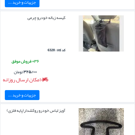
جزییات و خرید ...
کیسه زباله خودرو چرمی
کد کالا : 6328
۳۶+ فروش موفق
۳۲۵/۰۰۰
تومان
امکان ارسال روزانه
جزییات و خرید ...
آویز لباس خودرو روکشدار(پایه فلزی)