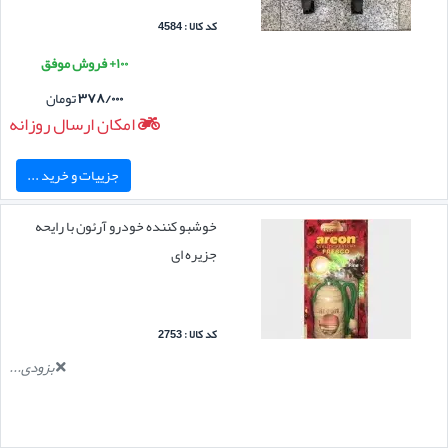
کد کالا : 4584
۱۰۰+ فروش موفق
۳۷۸/۰۰۰
تومان
امکان ارسال روزانه
جزییات و خرید ...
خوشبو کننده خودرو آرئون با رایحه
جزیره ای
کد کالا : 2753
بزودی...