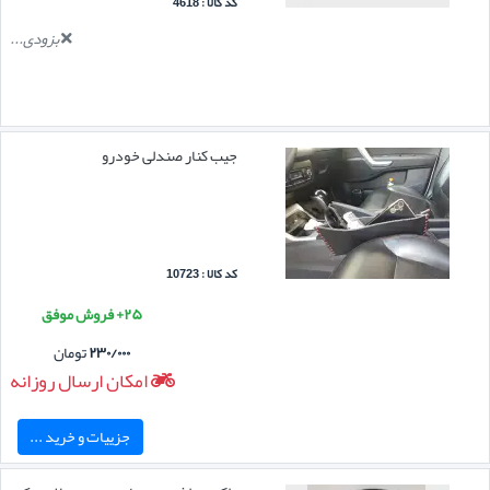
کد کالا : 4618
بزودی...
جیب کنار صندلی خودرو
کد کالا : 10723
۲۵+ فروش موفق
۲۳۰/۰۰۰
تومان
امکان ارسال روزانه
جزییات و خرید ...