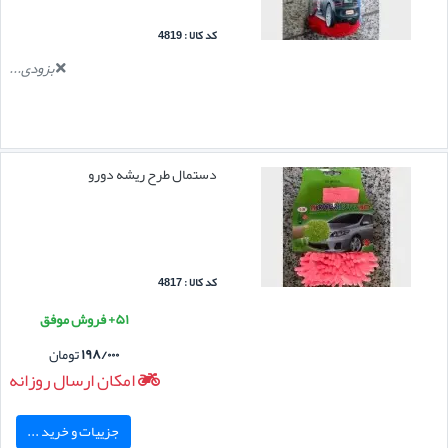
کد کالا : 4819
بزودی...
دستمال طرح ریشه دورو
کد کالا : 4817
۵۱+ فروش موفق
۱۹۸/۰۰۰
تومان
امکان ارسال روزانه
جزییات و خرید ...