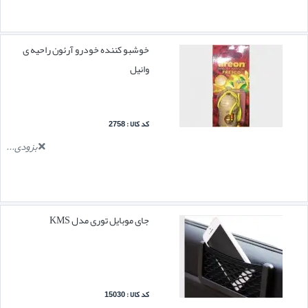
خوشبو کننده خودرو آرئون راحیه ی
وانیل
کد کالا : 2758
بزودی...
جای موبایل توری مدل KMS
کد کالا : 15030