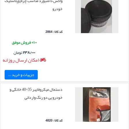
واکس داشبورد مناسب چرم وپلاستیک
خودرو
کد کالا : 2864
۱۰۰+ فروش موفق
۲۳۸/۰۰۰
تومان
امکان ارسال روزانه
جزییات و خرید ...
دستمال میکروفایبر 35*40 خانگی و
خودرو یی دو رنگ وارداتی
کد کالا : 4820