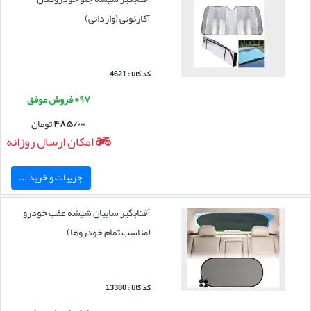
آکارئونی (وارداتی)
کد کالا : 4621
۹۷+ فروش موفق
۴۸۵/۰۰۰
تومان
امکان ارسال روزانه
جزییات و خرید ...
آفتابگیر سایبان شیشه عقب خودرو
(مناسب تمام خودروها)
کد کالا : 13380