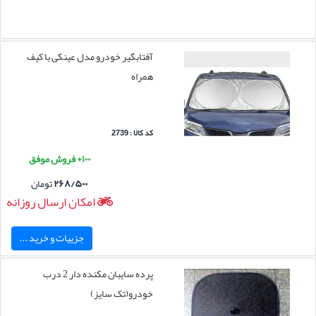
آفتابگیر خودرو مدل عینکی با کیف
همراه
کد کالا : 2739
۱۰۰+ فروش موفق
۲۶۸/۵۰۰
تومان
امکان ارسال روزانه
جزییات و خرید ...
پرده سایبان مکنده دار 2 درب
خودرو(تک سایز)