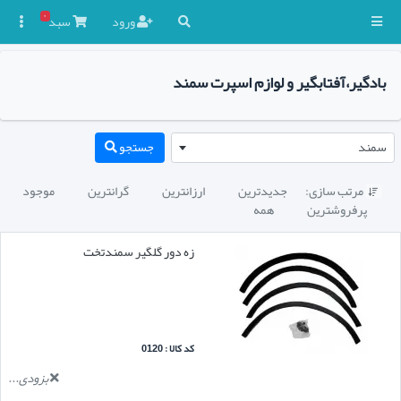
۰
ورود
سبد

بادگیر،آفتابگیر و لوازم اسپرت سمند
سمند
جستجو
مرتب سازی:
جدیدترین
ارزانترین
گرانترین
موجود

پرفروشترین
همه
زه دور گلگیر سمندتخت
کد کالا : 0120
بزودی...