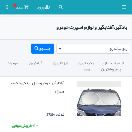
۰
ورود
سبد

بادگیر،آفتابگیر و لوازم اسپرت خودرو
رنو ساندرو
جستجو
مرتب سازی:
جدیدترین
ارزانترین
گرانترین
موجود

پرفروشترین
همه
آفتابگیر خودرو مدل عینکی با کیف
همراه
کد کالا : 2739
۱۰۰+ فروش موفق