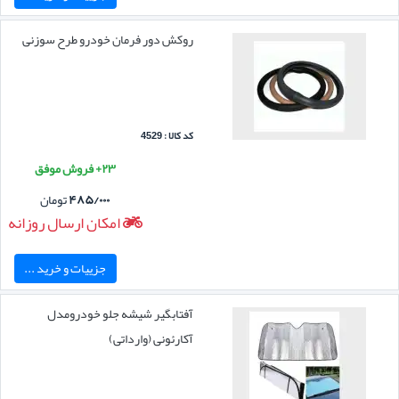
روکش دور فرمان خودرو طرح سوزنی
کد کالا : 4529
۲۳+ فروش موفق
۴۸۵/۰۰۰
تومان
امکان ارسال روزانه
جزییات و خرید ...
آفتابگیر شیشه جلو خودرومدل
آکارئونی (وارداتی)