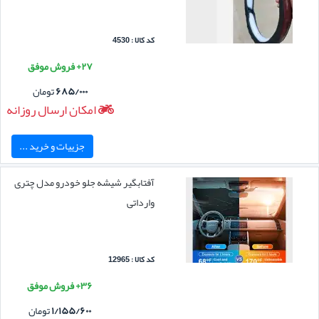
کد کالا : 4530
۲۷+ فروش موفق
۶۸۵/۰۰۰
تومان
امکان ارسال روزانه
جزییات و خرید ...
آفتابگیر شیشه جلو خودرو مدل چتری
وارداتی
کد کالا : 12965
۳۶+ فروش موفق
۱/۱۵۵/۶۰۰
تومان